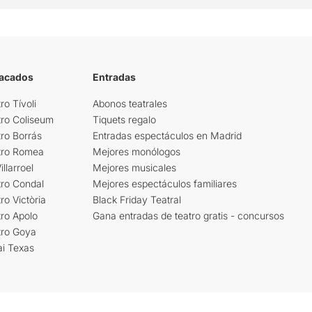
tacados
Entradas
ro Tívoli
Abonos teatrales
tro Coliseum
Tiquets regalo
ro Borrás
Entradas espectáculos en Madrid
tro Romea
Mejores monólogos
llarroel
Mejores musicales
tro Condal
Mejores espectáculos familiares
ro Victòria
Black Friday Teatral
ro Apolo
Gana entradas de teatro gratis - concursos
tro Goya
ai Texas