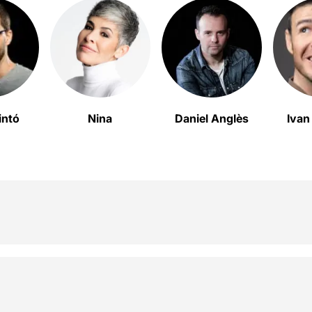
intó
Nina
Daniel Anglès
Ivan