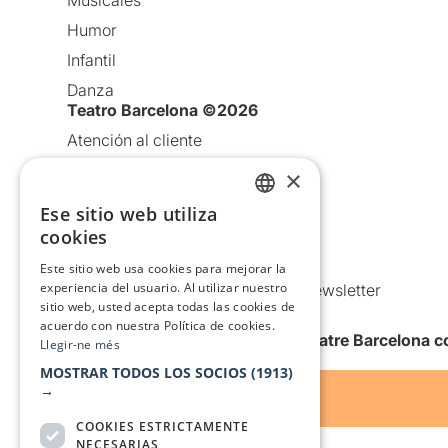
Musicales
Humor
Infantil
Danza
Teatro Barcelona ©2026
Atención al cliente
Aviso legal
×
Política de privacidad
Ese sitio web utiliza
CATALAN
Política de Cookies
cookies
SPANISH
Condiciones de uso
Este sitio web usa cookies para mejorar la
experiencia del usuario. Al utilizar nuestro
Comunicaciones comerciales y Newsletter
sitio web, usted acepta todas las cookies de
Anuncia’t
acuerdo con nuestra Política de cookies.
Quiero recibir la newsletter de Teatre Barcelona
Llegir-ne més
MOSTRAR TODOS LOS SOCIOS
(1913)
→
COOKIES ESTRICTAMENTE
NECESARIAS