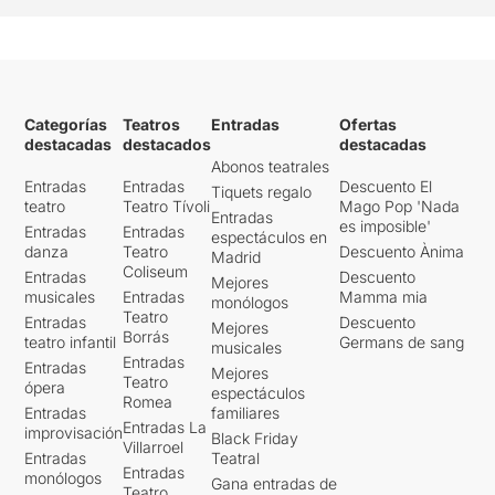
Categorías
Teatros
Entradas
Ofertas
destacadas
destacados
destacadas
Abonos teatrales
Entradas
Entradas
Descuento El
Tiquets regalo
teatro
Teatro Tívoli
Mago Pop 'Nada
Entradas
es imposible'
Entradas
Entradas
espectáculos en
danza
Teatro
Descuento Ànima
Madrid
Coliseum
Entradas
Descuento
Mejores
musicales
Entradas
Mamma mia
monólogos
Teatro
Entradas
Descuento
Mejores
Borrás
teatro infantil
Germans de sang
musicales
Entradas
Entradas
Mejores
Teatro
ópera
espectáculos
Romea
Entradas
familiares
Entradas La
improvisación
Black Friday
Villarroel
Entradas
Teatral
Entradas
monólogos
Gana entradas de
Teatro