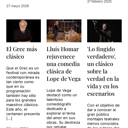
21 febrero 2025
27 mayo 2026
El Grec más
Lluís Homar
'Lo fingido
clásico
rejuvenece
verdadero',
una comedia
un clásico
Que el Grec es un
clásica de
sobre la
festival con mirada
Lope de Vega
verdad en la
contemporánea es
tan cierto como
vida y en los
que en su
Lope de Vega
programación
escenarios
destacó como un
también hay sitio
talentoso
para los grandes
comediógrafo
maestros clásicos.
Con el objetivo de
dedicado a
Este año, el
dar a conocer al
explorar el tema
certamen presenta
gran público
del amor en sus
[…]
montajes teatrales
obras. Su destreza
menos conocidos
por retratar