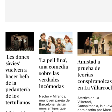
'Les dones
'La pell fina',
Amistad a
sàvies'
una comedia
prueba de
vuelven a
sobre las
teorías
hacer befa
verdades
conspiranoicas
de la
incómodas
en La Villarroe
pedantería
de los
Nacho y Miranda,
Aterriza en La
una joven pareja de
tertulianos
Villarroel,
Barcelona, visitan
Conspiranoia, la nuev
unos amigos que
obra escrita por Marc