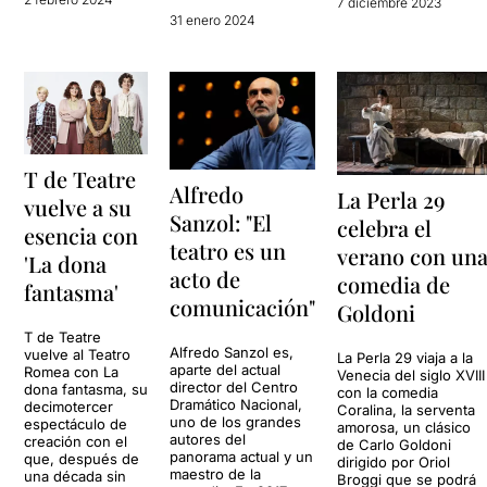
7 diciembre 2023
31 enero 2024
T de Teatre
Alfredo
La Perla 29
vuelve a su
Sanzol: "El
celebra el
esencia con
teatro es un
verano con un
'La dona
acto de
comedia de
fantasma'
comunicación"
Goldoni
T de Teatre
Alfredo Sanzol es,
vuelve al Teatro
La Perla 29 viaja a la
aparte del actual
Romea con La
Venecia del siglo XVIII
director del Centro
dona fantasma, su
con la comedia
Dramático Nacional,
decimotercer
Coralina, la serventa
uno de los grandes
espectáculo de
amorosa, un clásico
autores del
creación con el
de Carlo Goldoni
panorama actual y un
que, después de
dirigido por Oriol
maestro de la
una década sin
Broggi que se podrá