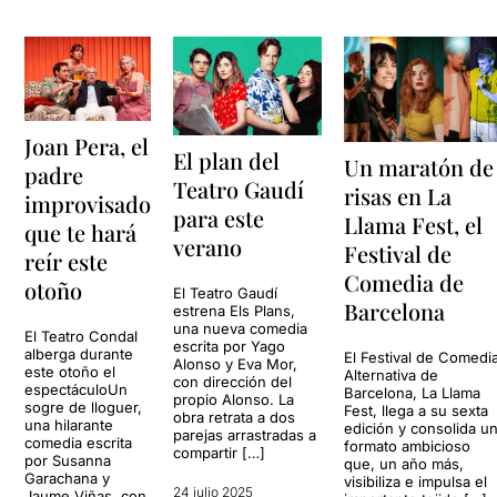
Joan Pera, el
El plan del
Un maratón de
padre
Teatro Gaudí
risas en La
improvisado
para este
Llama Fest, el
que te hará
verano
Festival de
reír este
Comedia de
otoño
El Teatro Gaudí
Barcelona
estrena Els Plans,
una nueva comedia
El Teatro Condal
escrita por Yago
alberga durante
El Festival de Comedi
Alonso y Eva Mor,
este otoño el
Alternativa de
con dirección del
espectáculoUn
Barcelona, ​​La Llama
propio Alonso. La
sogre de lloguer,
Fest, llega a su sexta
obra retrata a dos
una hilarante
edición y consolida u
parejas arrastradas a
comedia escrita
formato ambicioso
compartir […]
por Susanna
que, un año más,
Garachana y
visibiliza e impulsa el
24 julio 2025
Jaume Viñas, con