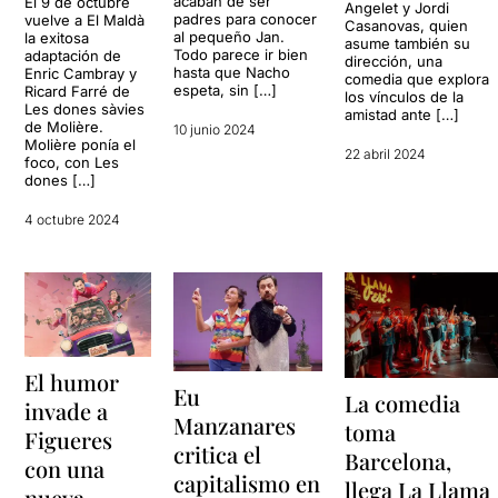
acaban de ser
El 9 de octubre
Angelet y Jordi
padres para conocer
vuelve a El Maldà
Casanovas, quien
al pequeño Jan.
la exitosa
asume también su
Todo parece ir bien
adaptación de
dirección, una
hasta que Nacho
Enric Cambray y
comedia que explora
espeta, sin […]
Ricard Farré de
los vínculos de la
Les dones sàvies
amistad ante […]
de Molière.
10 junio 2024
Molière ponía el
22 abril 2024
foco, con Les
dones […]
4 octubre 2024
El humor
Eu
La comedia
invade a
Manzanares
toma
Figueres
critica el
Barcelona,
con una
capitalismo en
llega La Llama
nueva