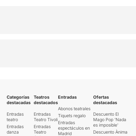
Categorías
Teatros
Entradas
Ofertas
destacadas
destacados
destacadas
Abonos teatrales
Entradas
Entradas
Descuento El
Tiquets regalo
teatro
Teatro Tívoli
Mago Pop 'Nada
Entradas
es imposible'
Entradas
Entradas
espectáculos en
danza
Teatro
Descuento Ànima
Madrid