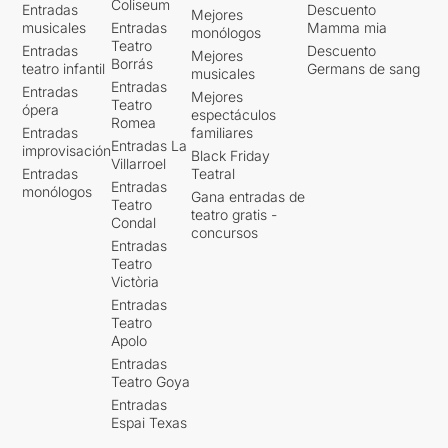
Coliseum
Entradas
Descuento
Mejores
musicales
Entradas
Mamma mia
monólogos
Teatro
Entradas
Descuento
Mejores
Borrás
teatro infantil
Germans de sang
musicales
Entradas
Entradas
Mejores
Teatro
ópera
espectáculos
Romea
Entradas
familiares
Entradas La
improvisación
Black Friday
Villarroel
Entradas
Teatral
Entradas
monólogos
Gana entradas de
Teatro
teatro gratis -
Condal
concursos
Entradas
Teatro
Victòria
Entradas
Teatro
Apolo
Entradas
Teatro Goya
Entradas
Espai Texas