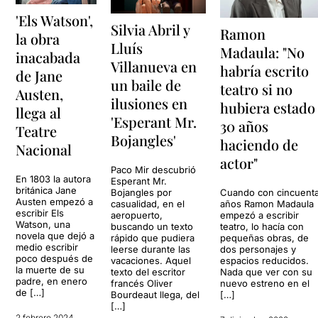
'Els Watson',
Silvia Abril y
Ramon
la obra
Lluís
Madaula: "No
inacabada
Villanueva en
habría escrito
de Jane
un baile de
teatro si no
Austen,
ilusiones en
hubiera estado
llega al
'Esperant Mr.
30 años
Teatre
Bojangles'
haciendo de
Nacional
actor"
Paco Mir descubrió
En 1803 la autora
Esperant Mr.
británica Jane
Cuando con cincuent
Bojangles por
Austen empezó a
años Ramon Madaula
casualidad, en el
escribir Els
empezó a escribir
aeropuerto,
Watson, una
teatro, lo hacía con
buscando un texto
novela que dejó a
pequeñas obras, de
rápido que pudiera
medio escribir
dos personajes y
leerse durante las
poco después de
espacios reducidos.
vacaciones. Aquel
la muerte de su
Nada que ver con su
texto del escritor
padre, en enero
nuevo estreno en el
francés Oliver
de […]
[…]
Bourdeaut llega, del
[…]
2 febrero 2024