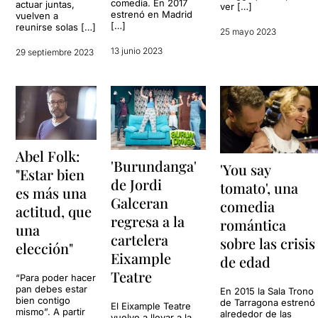
comedia. En 2017
actuar juntas,
ver […]
estrenó en Madrid
vuelven a
[…]
reunirse solas […]
25 mayo 2023
13 junio 2023
29 septiembre 2023
Abel Folk:
'Burundanga'
'You say
"Estar bien
de Jordi
tomato', una
es más una
Galceran
comedia
actitud, que
regresa a la
romántica
una
cartelera
sobre las crisis
elección"
Eixample
de edad
Teatre
“Para poder hacer
pan debes estar
En 2015 la Sala Trono
bien contigo
de Tarragona estrenó
El Eixample Teatre
mismo”. A partir
alrededor de las
vuelve a llevar a la