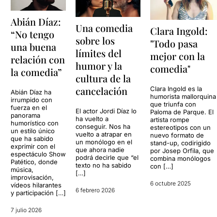
Abián Díaz:
Una comedia
Clara Ingold:
“No tengo
sobre los
"Todo pasa
una buena
límites del
mejor con la
relación con
humor y la
comedia"
la comedia”
cultura de la
cancelación
Clara Ingold es la
Abián Díaz ha
humorista mallorquina
irrumpido con
que triunfa con
fuerza en el
El actor Jordi Díaz lo
Paloma de Parque. El
panorama
ha vuelto a
artista rompe
humorístico con
conseguir. Nos ha
estereotipos con un
un estilo único
vuelto a atrapar en
nuevo formato de
que ha sabido
un monólogo en el
stand-up, codirigido
exprimir con el
que ahora nadie
por Josep Orfila, que
espectáculo Show
podrá decirle que “el
combina monólogos
Patético, donde
texto no ha sabido
con […]
música,
[…]
improvisación,
6 octubre 2025
vídeos hilarantes
6 febrero 2026
y participación […]
7 julio 2026