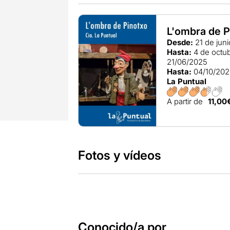
L'ombra de P
Desde:
21 de jun
Hasta:
4 de octu
21/06/2025
Hasta:
04/10/20
La Puntual
A partir de
11,00
Fotos y vídeos
Conocido/a por