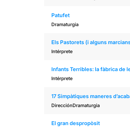
Patufet
Dramaturgia
Els Pastorets (i alguns marcian
Intérprete
Infants Terribles: la fàbrica de l
Intérprete
17 Simpàtiques maneres d’acab
Dirección
Dramaturgia
El gran despropòsit