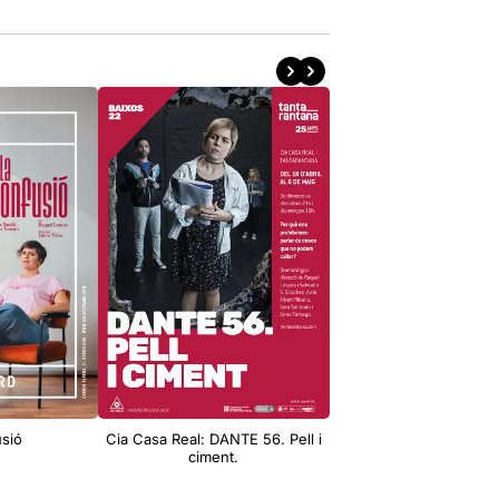
usió
Cia Casa Real: DANTE 56. Pell i
Ven a Fraguel Rock: C
ciment.
real