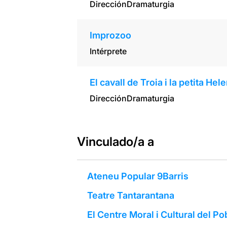
Dirección
Dramaturgia
Improzoo
Intérprete
El cavall de Troia i la petita Hel
Dirección
Dramaturgia
Vinculado/a a
Ateneu Popular 9Barris
Teatre Tantarantana
El Centre Moral i Cultural del P