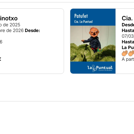
inotxo
Cia.
io de 2025
Desd
bre de 2026
Desde:
Hasta
07/03
26
Hasta
La Pu
€
A part