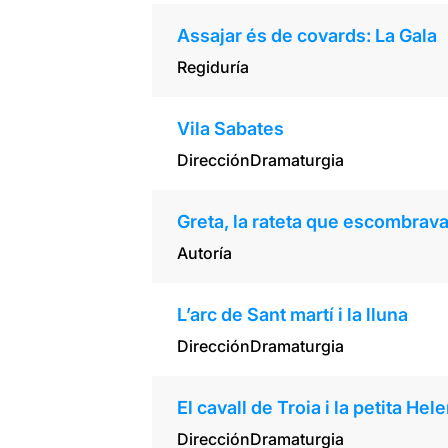
Assajar és de covards: La Gala
Regiduría
Vila Sabates
Dirección
Dramaturgia
Greta, la rateta que escombrav
Autoría
L’arc de Sant martí i la lluna
Dirección
Dramaturgia
El cavall de Troia i la petita Hel
Dirección
Dramaturgia