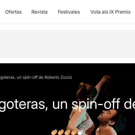
Ofertas
Revista
Festivales
Vota als IX Premis
y vídeos
n goteras, un spin-off de Roberto Zucco
 goteras, un spin-off 