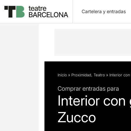
Cartelera y entradas
Descripción
Ficha artística
Fotos 
Inicio
»
Proximidad
,
Teatro
»
Interior co
Comprar entradas para
Interior con
Zucco