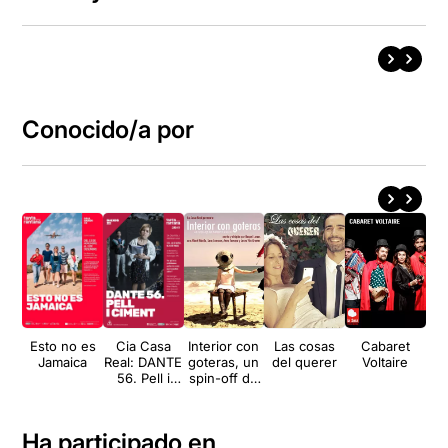
Conocido/a por
Esto no es
Cia Casa
Interior con
Las cosas
Cabaret
Jamaica
Real: DANTE
goteras, un
del querer
Voltaire
56. Pell i
spin-off de
ciment.
Roberto
Zucco
Ha participado en