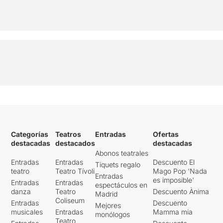
Categorías
Teatros
Entradas
Ofertas
destacadas
destacados
destacadas
Abonos teatrales
Entradas
Entradas
Descuento El
Tiquets regalo
teatro
Teatro Tívoli
Mago Pop 'Nada
Entradas
es imposible'
Entradas
Entradas
espectáculos en
danza
Teatro
Descuento Ànima
Madrid
Coliseum
Entradas
Descuento
Mejores
musicales
Entradas
Mamma mia
monólogos
Teatro