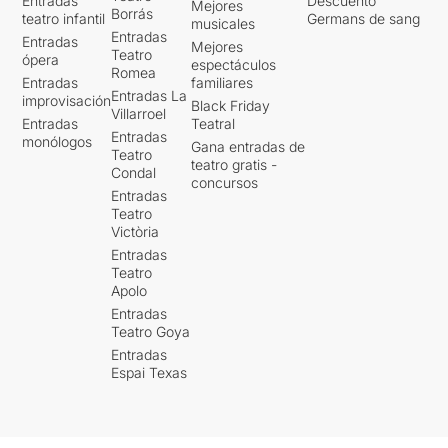
Entradas
Descuento
Mejores
Borrás
teatro infantil
Germans de sang
musicales
Entradas
Entradas
Mejores
Teatro
ópera
espectáculos
Romea
Entradas
familiares
Entradas La
improvisación
Black Friday
Villarroel
Entradas
Teatral
Entradas
monólogos
Gana entradas de
Teatro
teatro gratis -
Condal
concursos
Entradas
Teatro
Victòria
Entradas
Teatro
Apolo
Entradas
Teatro Goya
Entradas
Espai Texas