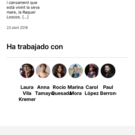
i cansament que
està vivint la seva
mare, la Raquel
Loscos. […]
23 abril 2018
Ha trabajado con
Laura
Anna
Rocío
Marina
Carol
Paul
Angel
Vila
Tamayo
Quesada
Mora
López
Berrondo
Roldán
Kremer