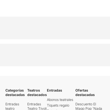
Categorías
Teatros
Entradas
Ofertas
destacadas
destacados
destacadas
Abonos teatrales
Entradas
Entradas
Descuento El
Tiquets regalo
teatro
Teatro Tívoli
Mago Pop 'Nada