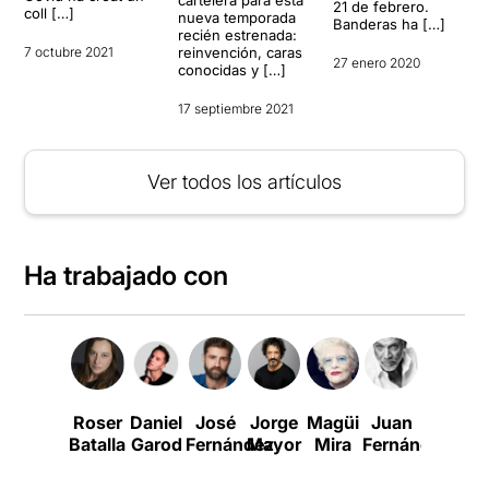
21 de febrero.
coll […]
nueva temporada
Banderas ha […]
recién estrenada:
7 octubre 2021
reinvención, caras
27 enero 2020
conocidas y […]
17 septiembre 2021
Ver todos los artículos
Ha trabajado con
Roser
Daniel
José
Jorge
Magüi
Juan
Belén
Batalla
Garod
Fernández
Mayor
Mira
Fernández
Rueda