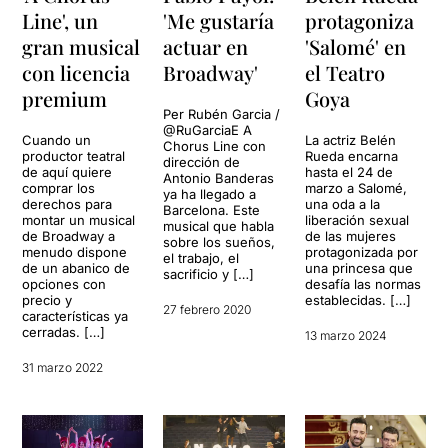
Line', un
'Me gustaría
protagoniza
gran musical
actuar en
'Salomé' en
con licencia
Broadway'
el Teatro
premium
Goya
Per Rubén Garcia /
@RuGarciaE A
Cuando un
La actriz Belén
Chorus Line con
productor teatral
Rueda encarna
dirección de
de aquí quiere
hasta el 24 de
Antonio Banderas
comprar los
marzo a Salomé,
ya ha llegado a
derechos para
una oda a la
Barcelona. Este
montar un musical
liberación sexual
musical que habla
de Broadway a
de las mujeres
sobre los sueños,
menudo dispone
protagonizada por
el trabajo, el
de un abanico de
una princesa que
sacrificio y […]
opciones con
desafía las normas
precio y
establecidas. […]
27 febrero 2020
características ya
cerradas. […]
13 marzo 2024
31 marzo 2022