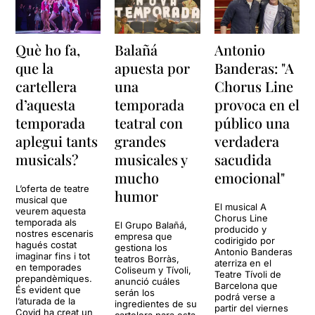
Què ho fa,
Balañá
Antonio
que la
apuesta por
Banderas: "A
cartellera
una
Chorus Line
d’aquesta
temporada
provoca en el
temporada
teatral con
público una
aplegui tants
grandes
verdadera
musicals?
musicales y
sacudida
mucho
emocional"
L’oferta de teatre
humor
musical que
El musical A
veurem aquesta
Chorus Line
temporada als
El Grupo Balañá,
producido y
nostres escenaris
empresa que
codirigido por
hagués costat
gestiona los
Antonio Banderas
imaginar fins i tot
teatros Borràs,
aterriza en el
en temporades
Coliseum y Tívoli,
Teatre Tívoli de
prepandèmiques.
anunció cuáles
Barcelona que
És evident que
serán los
podrá verse a
l’aturada de la
ingredientes de su
partir del viernes
Covid ha creat un
cartelera para esta