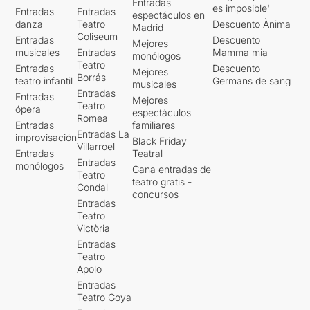
Entradas
es imposible'
Entradas
Entradas
espectáculos en
danza
Teatro
Descuento Ànima
Madrid
Coliseum
Entradas
Descuento
Mejores
musicales
Entradas
Mamma mia
monólogos
Teatro
Entradas
Descuento
Mejores
Borrás
teatro infantil
Germans de sang
musicales
Entradas
Entradas
Mejores
Teatro
ópera
espectáculos
Romea
Entradas
familiares
Entradas La
improvisación
Black Friday
Villarroel
Entradas
Teatral
Entradas
monólogos
Gana entradas de
Teatro
teatro gratis -
Condal
concursos
Entradas
Teatro
Victòria
Entradas
Teatro
Apolo
Entradas
Teatro Goya