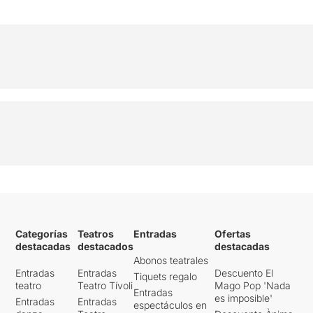
Categorías
Teatros
Entradas
Ofertas
destacadas
destacados
destacadas
Abonos teatrales
Entradas
Entradas
Descuento El
Tiquets regalo
teatro
Teatro Tívoli
Mago Pop 'Nada
Entradas
es imposible'
Entradas
Entradas
espectáculos en