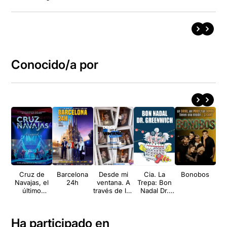
Conocido/a por
Cruz de
Barcelona
Desde mi
Cia. La
Bonobos
Pa
Navajas, el
24h
ventana. A
Trepa: Bon
último
través de los
Nadal Dr.
Mecano
ojos de
Greenwich
Pasek and
Paul
Ha participado en