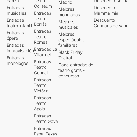
danza
Teatro
Descuento Ànima
Madrid
Coliseum
Entradas
Descuento
Mejores
musicales
Entradas
Mamma mia
monólogos
Teatro
Entradas
Descuento
Mejores
Borrás
teatro infantil
Germans de sang
musicales
Entradas
Entradas
Mejores
Teatro
ópera
espectáculos
Romea
Entradas
familiares
Entradas La
improvisación
Black Friday
Villarroel
Entradas
Teatral
Entradas
monólogos
Gana entradas de
Teatro
teatro gratis -
Condal
concursos
Entradas
Teatro
Victòria
Entradas
Teatro
Apolo
Entradas
Teatro Goya
Entradas
Espai Texas