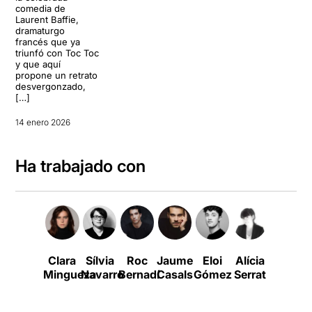
comedia de
Laurent Baffie,
dramaturgo
francés que ya
triunfó con Toc Toc
y que aquí
propone un retrato
desvergonzado,
[…]
14 enero 2026
Ha trabajado con
Clara
Sílvia
Roc
Jaume
Eloi
Alícia
Dídac
Mingueza
Navarro
Bernadí
Casals
Gómez
Serrat
Flores