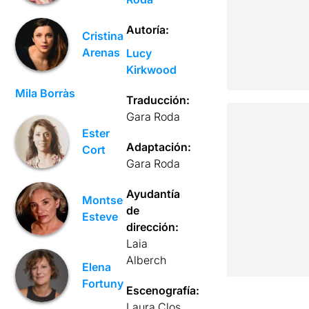
Autoría:
Cristina
Arenas
Lucy
Kirkwood
Mila Borràs
Traducción:
Gara Roda
Ester
Adaptación:
Cort
Gara Roda
Ayudantía
Montse
de
Esteve
dirección:
Laia
Alberch
Elena
Fortuny
Escenografía:
Laura Clos