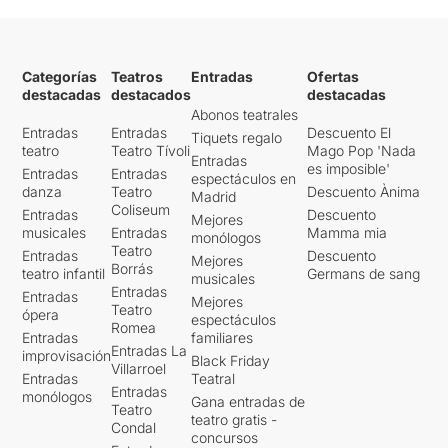
Categorías
Teatros
Entradas
Ofertas
destacadas
destacados
destacadas
Abonos teatrales
Entradas
Entradas
Descuento El
Tiquets regalo
teatro
Teatro Tívoli
Mago Pop 'Nada
Entradas
es imposible'
Entradas
Entradas
espectáculos en
danza
Teatro
Descuento Ànima
Madrid
Coliseum
Entradas
Descuento
Mejores
musicales
Entradas
Mamma mia
monólogos
Teatro
Entradas
Descuento
Mejores
Borrás
teatro infantil
Germans de sang
musicales
Entradas
Entradas
Mejores
Teatro
ópera
espectáculos
Romea
Entradas
familiares
Entradas La
improvisación
Black Friday
Villarroel
Entradas
Teatral
Entradas
monólogos
Gana entradas de
Teatro
teatro gratis -
Condal
concursos