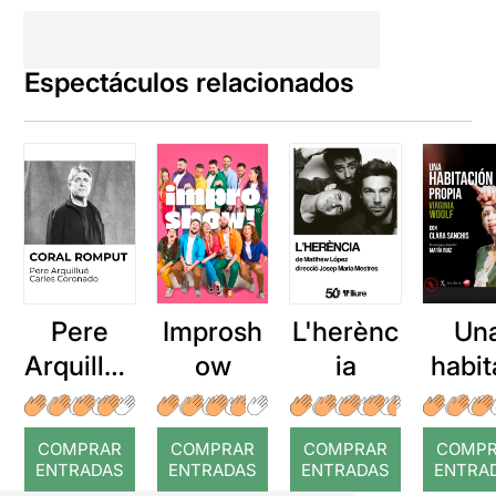
Espectáculos relacionados
Pere
Improsh
L'herènc
Un
Arquillué
ow
ia
habit
: Coral
ón
romput
prop
COMPRAR
COMPRAR
COMPRAR
COMP
ENTRADAS
ENTRADAS
ENTRADAS
ENTRA