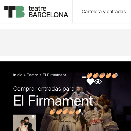
Cartelera y entradas
Descripción
Ficha artística
Fotos y vídeos
O
Inicio
»
Teatro
»
El Firmament
Comprar entradas para
El Firmament