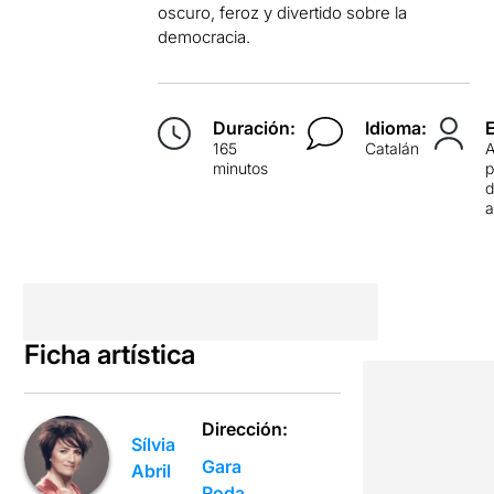
oscuro, feroz y divertido sobre la
democracia.
Duración:
Idioma:
165
Catalán
minutos
p
d
Ficha artística
Dirección:
Sílvia
Gara
Abril
Roda