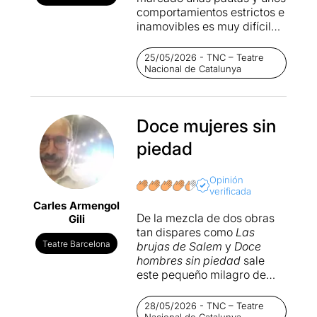
comportamientos estrictos e
inamovibles es muy difícil
salir. Hay una estructura
muy bien crear para que
25/05/2026 - TNC – Teatre
todo el rebaño no salga de la
Nacional de Catalunya
zona delimitada y que no
vea más allá de las cuatro
paredes que se han
Doce mujeres sin
establecido como límites. En
el momento que una
piedad
persona decide tan solo
mirar por encima de la valla
Opinión
que la rodea, esta es
verificada
juzgada y sentenciada sin
Carles Armengol
ningún miramiento. El poder
De la mezcla de dos obras
Gili
de la comunidad es
tan dispares como
Las
indiscutible para desafiar los
Teatre Barcelona
brujas de Salem
y
Doce
roles impuestos y para
hombres sin piedad
sale
luchar por la libertad.
este pequeño milagro de
Lucy Kirkwood
(
Els fills
),
Gara Roda adapta este texto
una visión femenina y
28/05/2026 - TNC – Teatre
de Lucy Kirkwood y traslada
feminista de los jurados
Nacional de Catalunya