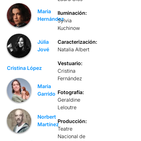
Maria
Iluminación:
Hernández
Sylvia
Kuchinow
Caracterización:
Júlia
Natalia Albert
Jové
Vestuario:
Cristina López
Cristina
Fernández
Maria
Fotografía:
Garrido
Geraldine
Leloutre
Norbert
Producción:
Martínez
Teatre
Nacional de