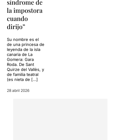
síndrome de
descubriendo esta historia y
sus personajes, se
la impostora
encuentra en el precipicio
cuando
del desenlace final, que
dirijo”
sorprende y sacude a partes
iguales.
Propuesta
Su nombre es el
imprescindible
de este final
de una princesa de
de temporada.
leyenda de la isla
canaria de La
Gomera: Gara
Roda. De Sant
Quirze del Vallès, y
de familia teatral
(es nieta de […]
28 abril 2026