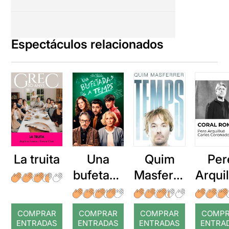
Espectáculos relacionados
La truita
Una
Quim
Per
bufetada
Masferre
Arqui
a temps
r: Temps
: Cor
romp
COMPRAR
COMPRAR
COMPRAR
COMP
ENTRADAS
ENTRADAS
ENTRADAS
ENTRA