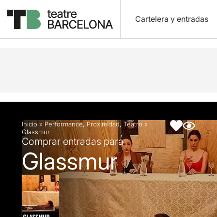
Cartelera y entradas
Descripción
Ficha artística
Inicio
»
Performance
,
Proximidad
,
Teatro
»
Glassmur
Comprar entradas para
Glassmur