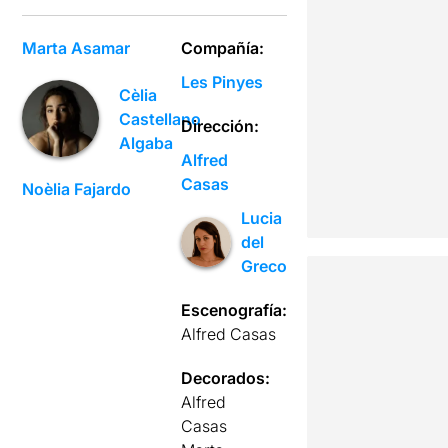
Marta Asamar
Compañía:
Les Pinyes
Cèlia
Castellano
Dirección:
Algaba
Alfred
Casas
Noèlia Fajardo
Lucia
del
Greco
Escenografía:
Alfred Casas
Decorados:
Alfred
Casas