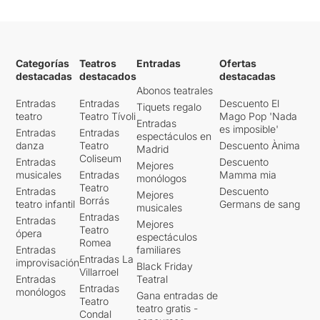
Categorías
Teatros
Entradas
Ofertas
destacadas
destacados
destacadas
Abonos teatrales
Entradas
Entradas
Descuento El
Tiquets regalo
teatro
Teatro Tívoli
Mago Pop 'Nada
Entradas
es imposible'
Entradas
Entradas
espectáculos en
danza
Teatro
Descuento Ànima
Madrid
Coliseum
Entradas
Descuento
Mejores
musicales
Entradas
Mamma mia
monólogos
Teatro
Entradas
Descuento
Mejores
Borrás
teatro infantil
Germans de sang
musicales
Entradas
Entradas
Mejores
Teatro
ópera
espectáculos
Romea
Entradas
familiares
Entradas La
improvisación
Black Friday
Villarroel
Entradas
Teatral
Entradas
monólogos
Gana entradas de
Teatro
teatro gratis -
Condal