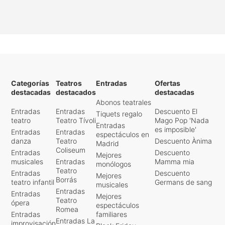
Categorías
Teatros
Entradas
Ofertas
destacadas
destacados
destacadas
Abonos teatrales
Entradas
Entradas
Descuento El
Tiquets regalo
teatro
Teatro Tívoli
Mago Pop 'Nada
Entradas
es imposible'
Entradas
Entradas
espectáculos en
danza
Teatro
Descuento Ànima
Madrid
Coliseum
Entradas
Descuento
Mejores
musicales
Entradas
Mamma mia
monólogos
Teatro
Entradas
Descuento
Mejores
Borrás
teatro infantil
Germans de sang
musicales
Entradas
Entradas
Mejores
Teatro
ópera
espectáculos
Romea
Entradas
familiares
Entradas La
improvisación