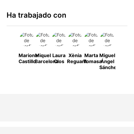
Ha trabajado con
Mariona
Miquel
Laura
Xènia
Marta
Miguel
Toni
Castillo
Barcelona
Clos
Reguant
Tomasa
Ángel
Viñals
Sánchez