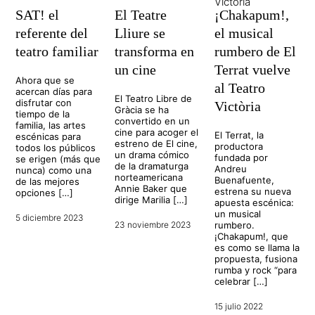
SAT! el
El Teatre
¡Chakapum!,
referente del
Lliure se
el musical
teatro familiar
transforma en
rumbero de El
un cine
Terrat vuelve
Ahora que se
al Teatro
acercan días para
El Teatro Libre de
disfrutar con
Victòria
Gràcia se ha
tiempo de la
convertido en un
familia, las artes
cine para acoger el
El Terrat, la
escénicas para
estreno de El cine,
productora
todos los públicos
un drama cómico
fundada por
se erigen (más que
de la dramaturga
Andreu
nunca) como una
norteamericana
Buenafuente,
de las mejores
Annie Baker que
estrena su nueva
opciones […]
dirige Marilia […]
apuesta escénica:
un musical
5 diciembre 2023
23 noviembre 2023
rumbero.
¡Chakapum!, que
es como se llama la
propuesta, fusiona
rumba y rock “para
celebrar […]
15 julio 2022