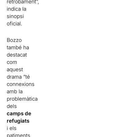
retrobament”,
indica la
sinopsi
oficial.
Bozzo
també ha
destacat
com
aquest
drama “té
connexions
amb la
problemàtica
dels
camps de
refugiats
i els
patiments