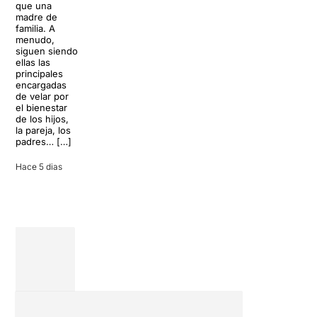
que una
grandes
paradisíaco. El
madre de
clásicos de la
escenario
familia. A
historia del
parece
menudo,
teatro musical,
perfecto para
siguen siendo
llegará al
desconectar de
ellas las
Teatre Apolo
la rutina, pero
principales
del […]
una
encargadas
conversación
de velar por
inoportuna
27 julio 2026
el bienestar
puede
de los hijos,
convertir unas
la pareja, los
vacaciones
padres… […]
entre amigos
en una revisión
Hace 5 dias
completa […]
28 julio 2026