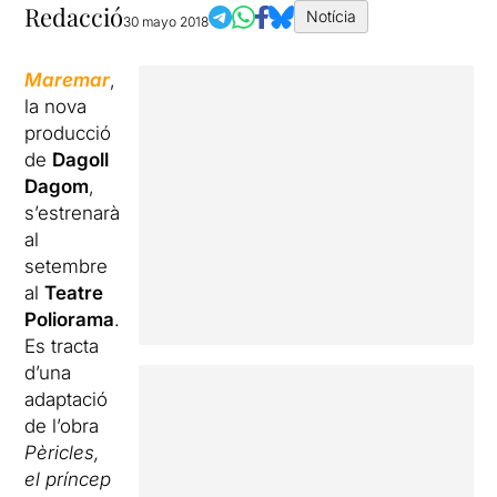
Redacció
Notícia
30 mayo 2018
Maremar
,
la nova
producció
de
Dagoll
Dagom
,
s’estrenarà
al
setembre
al
Teatre
Poliorama
.
Es tracta
d’una
adaptació
de l’obra
Pèricles,
el príncep