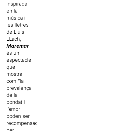
Inspirada
en la
música i
les lletres
de Lluís
LLach,
Maremar
és un
espectacle
que
mostra
com “la
prevalença
de la
bondat i
l’amor
poden ser
recompensades
per