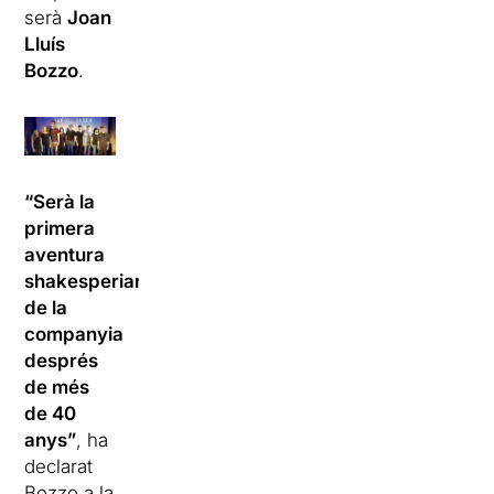
serà
Joan
Lluís
Bozzo
.
“Serà la
primera
aventura
shakesperiana
de la
companyia
després
de més
de 40
anys”
, ha
declarat
Bozzo a la