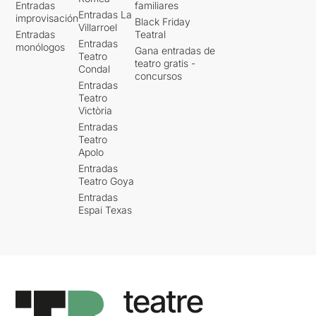
Entradas
familiares
Entradas La
improvisación
Black Friday
Villarroel
Entradas
Teatral
Entradas
monólogos
Gana entradas de
Teatro
teatro gratis -
Condal
concursos
Entradas
Teatro
Victòria
Entradas
Teatro
Apolo
Entradas
Teatro Goya
Entradas
Espai Texas