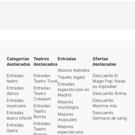
Categorías
Teatros
Entradas
Ofertas
destacadas
destacados
destacadas
Abonos teatrales
Entradas
Entradas
Descuento El
Tiquets regalo
teatro
Teatro Tívoli
Mago Pop 'Nada
Entradas
es imposible'
Entradas
Entradas
espectáculos en
danza
Teatro
Descuento Ànima
Madrid
Coliseum
Entradas
Descuento
Mejores
musicales
Entradas
Mamma mia
monólogos
Teatro
Entradas
Descuento
Mejores
Borrás
teatro infantil
Germans de sang
musicales
Entradas
Entradas
Mejores
Teatro
ópera
espectáculos
Romea