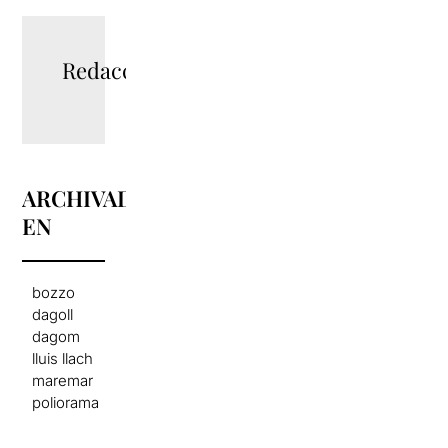
Redacció
ARCHIVADO
EN
bozzo
dagoll
dagom
lluis llach
maremar
poliorama