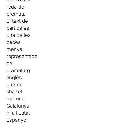
roda de
premsa.
El text de
partida és
una de les
peces
menys
representades
del
dramaturg
anglès
que no
sha fet
mai ni a
Catalunya
ni a l’Estat
Espanyol.