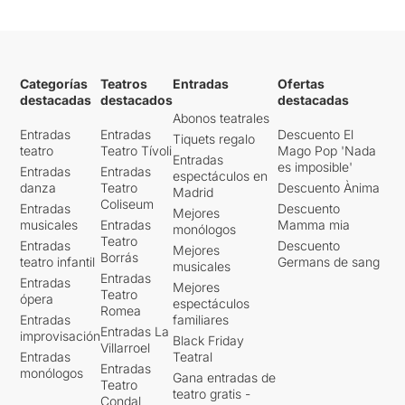
Categorías
Teatros
Entradas
Ofertas
destacadas
destacados
destacadas
Abonos teatrales
Entradas
Entradas
Descuento El
Tiquets regalo
teatro
Teatro Tívoli
Mago Pop 'Nada
Entradas
es imposible'
Entradas
Entradas
espectáculos en
danza
Teatro
Descuento Ànima
Madrid
Coliseum
Entradas
Descuento
Mejores
musicales
Entradas
Mamma mia
monólogos
Teatro
Entradas
Descuento
Mejores
Borrás
teatro infantil
Germans de sang
musicales
Entradas
Entradas
Mejores
Teatro
ópera
espectáculos
Romea
Entradas
familiares
Entradas La
improvisación
Black Friday
Villarroel
Entradas
Teatral
Entradas
monólogos
Gana entradas de
Teatro
teatro gratis -
Condal