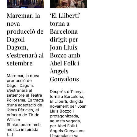
Maremar, la
‘El Llibertí’
nova
torna a
producció de
Barcelona
Dagoll
dirigit per
Dagom,
Joan Lluís
s’estrenarà al
Bozzo amb
setembre
Abel Folk i
Àngels
Maremar, la nova
Gonyalons
producció de
Dagoll Dagom,
s’estrenarà al
Després d’11 anys,
setembre al Teatre
torna a Barcelona,
Poliorama. Es tracta
El Llibertí, dirigida
d’una adaptació de
novament per Joan
l’obra Pèricles, el
Lluís Bozzo i
príncep de Tir de
protagonitzada,
William
aquesta vegada,
Shakespeare amb
per Abel Folk i
música inspirada
Àngels Gonyalons.
[…]
L’espectacle va