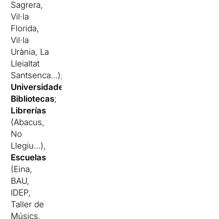
Sagrera,
Vil·la
Florida,
Vil·la
Urània, La
Lleialtat
Santsenca…);
Universidades
;
Bibliotecas
;
Librerías
(Abacus,
No
Llegiu…),
Escuelas
(Eina,
BAU,
IDEP,
Taller de
Músics,