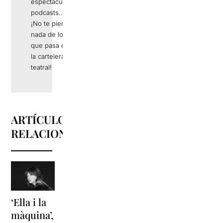
espectáculos,
podcasts…
¡No te pierdas
nada de lo
que pasa en
la cartelera
teatral!
ARTÍCULOS
RELACIONADOS
‘Ella i la
'Sonrisas
Unas
màquina’,
y
vacaciones