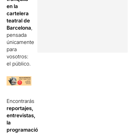
en la
cartelera
teatral de
Barcelona
,
​​pensada
únicamente
para
vosotros:
el público.
Encontrarás
reportajes,
entrevistas,
la
programación