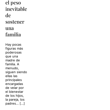
el peso
lágrimas'
en
inevitable
vuelve a
'Cancun'
de
Barcelona
para
sostener
replantear
La música
una
toda una
volverá a
familia
llenar la casa
vida
de los Von
Trapp.
Hay pocas
Sonrisas y
Sol, playa,
figuras más
lágrimas, uno
cócteles y un
poderosas
de los
resort
que una
grandes
paradisíaco. El
madre de
clásicos de la
escenario
familia. A
historia del
parece
menudo,
teatro musical,
perfecto para
siguen siendo
llegará al
desconectar de
ellas las
Teatre Apolo
la rutina, pero
principales
del […]
una
encargadas
conversación
de velar por
inoportuna
27 julio 2026
el bienestar
puede
de los hijos,
convertir unas
la pareja, los
vacaciones
padres… […]
entre amigos
en una revisión