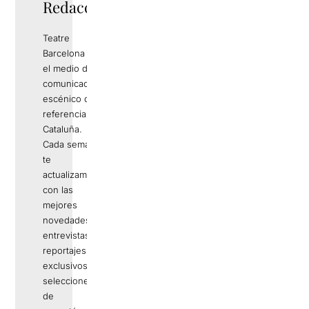
Redacció
Teatre
Barcelona es
el medio de
comunicación
escénico de
referencia en
Cataluña.
Cada semana
te
actualizamos
con las
mejores
novedades,
entrevistas,
reportajes
exclusivos,
selecciones
de