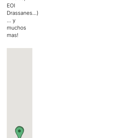
EOI
Drassanes…);
… y
muchos
mas!