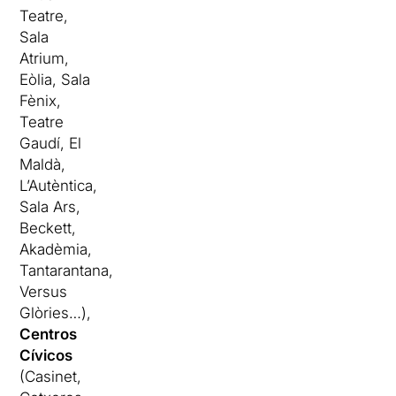
Teatre,
Sala
Atrium,
Eòlia, Sala
Fènix,
Teatre
Gaudí, El
Maldà,
L’Autèntica,
Sala Ars,
Beckett,
Akadèmia,
Tantarantana,
Versus
Glòries…),
Centros
Cívicos
(Casinet,