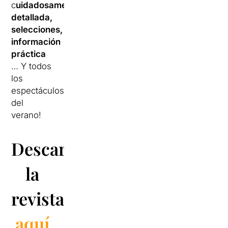
c
uidadosamente
detallada,
selecciones,
información
práctica
… Y todos
los
espectáculos
del
verano!
Descarga
la
revista
aquí