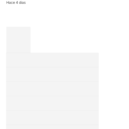
Hace 4 dias
completa […]
28 julio 2026