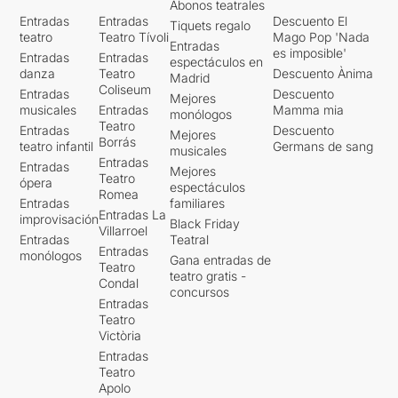
Abonos teatrales
Entradas
Entradas
Descuento El
Tiquets regalo
teatro
Teatro Tívoli
Mago Pop 'Nada
Entradas
es imposible'
Entradas
Entradas
espectáculos en
danza
Teatro
Descuento Ànima
Madrid
Coliseum
Entradas
Descuento
Mejores
musicales
Entradas
Mamma mia
monólogos
Teatro
Entradas
Descuento
Mejores
Borrás
teatro infantil
Germans de sang
musicales
Entradas
Entradas
Mejores
Teatro
ópera
espectáculos
Romea
Entradas
familiares
Entradas La
improvisación
Black Friday
Villarroel
Entradas
Teatral
Entradas
monólogos
Gana entradas de
Teatro
teatro gratis -
Condal
concursos
Entradas
Teatro
Victòria
Entradas
Teatro
Apolo