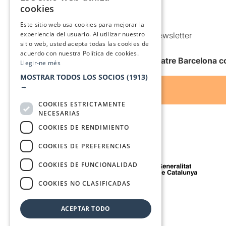
Política de Cookies
cookies
SPANISH
Condiciones de uso
Este sitio web usa cookies para mejorar la
experiencia del usuario. Al utilizar nuestro
Comunicaciones comerciales y Newsletter
sitio web, usted acepta todas las cookies de
Anuncia’t
acuerdo con nuestra Política de cookies.
Quiero recibir la newsletter de Teatre Barcelona
Llegir-ne més
MOSTRAR TODOS LOS SOCIOS
(1913)
→
COOKIES ESTRICTAMENTE
NECESARIAS
COOKIES DE RENDIMIENTO
COOKIES DE PREFERENCIAS
Con el apoyo de
COOKIES DE FUNCIONALIDAD
COOKIES NO CLASIFICADAS
Medio de comunicación asociado a
ACEPTAR TODO