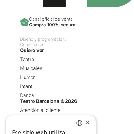
Canal oficial de venta
Compra 100% segura
Diseño y programación:
Copymouse
Quiero ver
Teatro
Musicales
Humor
Infantil
Danza
Teatro Barcelona ©2026
Atención al cliente
Aviso legal
×
Política de privacidad
Ese sitio web utiliza
CATALAN