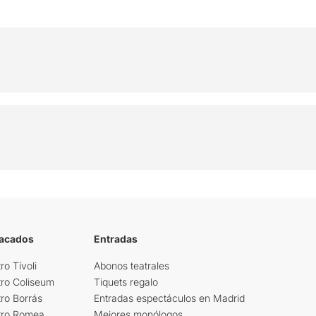
tacados
Entradas
ro Tívoli
Abonos teatrales
tro Coliseum
Tiquets regalo
ro Borrás
Entradas espectáculos en Madrid
tro Romea
Mejores monólogos