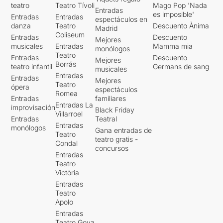
teatro
Teatro Tívoli
Mago Pop 'Nada
Entradas
es imposible'
Entradas
Entradas
espectáculos en
danza
Teatro
Descuento Ànima
Madrid
Coliseum
Entradas
Descuento
Mejores
musicales
Entradas
Mamma mia
monólogos
Teatro
Entradas
Descuento
Mejores
Borrás
teatro infantil
Germans de sang
musicales
Entradas
Entradas
Mejores
Teatro
ópera
espectáculos
Romea
Entradas
familiares
Entradas La
improvisación
Black Friday
Villarroel
Entradas
Teatral
Entradas
monólogos
Gana entradas de
Teatro
teatro gratis -
Condal
concursos
Entradas
Teatro
Victòria
Entradas
Teatro
Apolo
Entradas
Teatro Goya