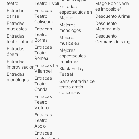
teatro
Teatro Tívoli
Mago Pop 'Nada
Entradas
es imposible'
Entradas
Entradas
espectáculos en
danza
Teatro
Descuento Ànima
Madrid
Coliseum
Entradas
Descuento
Mejores
musicales
Entradas
Mamma mia
monólogos
Teatro
Entradas
Descuento
Mejores
Borrás
teatro infantil
Germans de sang
musicales
Entradas
Entradas
Mejores
Teatro
ópera
espectáculos
Romea
Entradas
familiares
Entradas La
improvisación
Black Friday
Villarroel
Entradas
Teatral
Entradas
monólogos
Gana entradas de
Teatro
teatro gratis -
Condal
concursos
Entradas
Teatro
Victòria
Entradas
Teatro
Apolo
Entradas
Teatro Goya