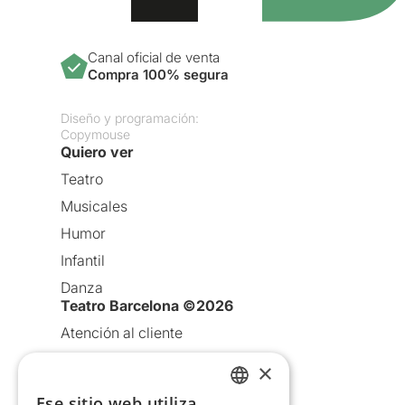
Canal oficial de venta
Compra 100% segura
Diseño y programación:
Copymouse
Quiero ver
Teatro
Musicales
Humor
Infantil
Danza
Teatro Barcelona ©2026
Atención al cliente
Aviso legal
×
Política de privacidad
Ese sitio web utiliza