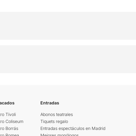
tacados
Entradas
ro Tívoli
Abonos teatrales
tro Coliseum
Tiquets regalo
ro Borrás
Entradas espectáculos en Madrid
tro Romea
Mejores monólogos