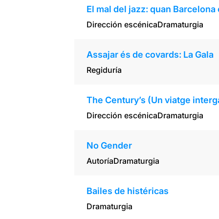
El mal del jazz: quan Barcelona 
Dirección escénica
Dramaturgia
Assajar és de covards: La Gala
Regiduría
The Century’s (Un viatge interga
Dirección escénica
Dramaturgia
No Gender
Autoría
Dramaturgia
Bailes de histéricas
Dramaturgia