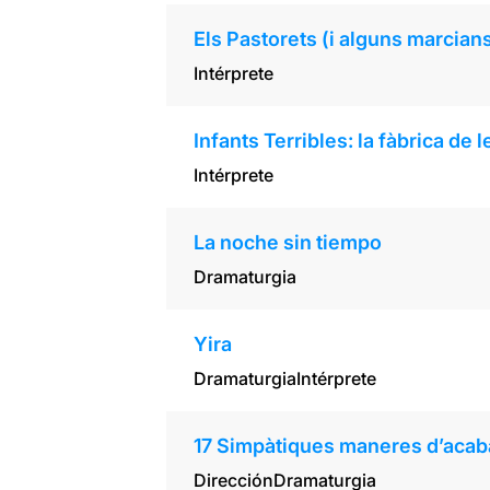
Els Pastorets (i alguns marcian
Intérprete
Infants Terribles: la fàbrica de l
Intérprete
La noche sin tiempo
Dramaturgia
Yira
Dramaturgia
Intérprete
17 Simpàtiques maneres d’acab
Dirección
Dramaturgia