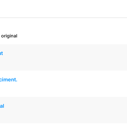
 original
ut
 ciment.
al