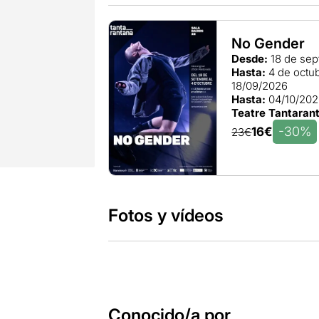
No Gender
Desde:
18 de sep
Hasta:
4 de octu
18/09/2026
Hasta:
04/10/20
Teatre Tantaran
-30%
16€
23€
Fotos y vídeos
Conocido/a por