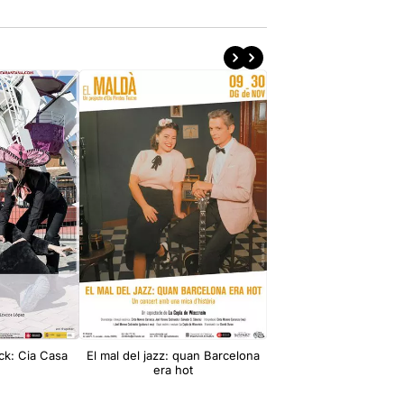
ck: Cia Casa
El mal del jazz: quan Barcelona
Assajar és de covards:
era hot