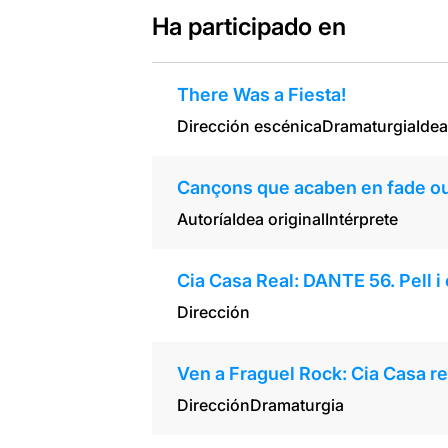
Ha participado en
There Was a Fiesta!
Dirección escénica
Dramaturgia
Idea
Cançons que acaben en fade o
Autoría
Idea original
Intérprete
Cia Casa Real: DANTE 56. Pell i
Dirección
Ven a Fraguel Rock: Cia Casa re
Dirección
Dramaturgia