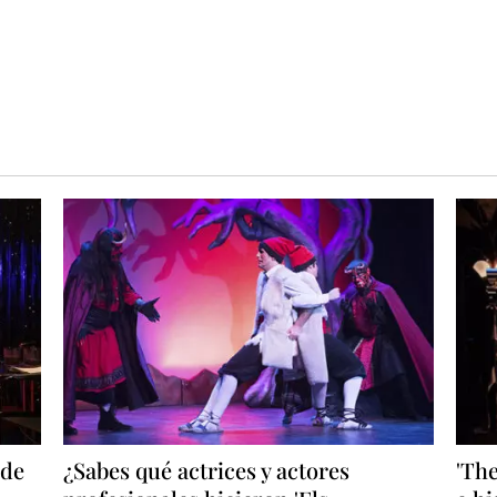
 de
¿Sabes qué actrices y actores
'The