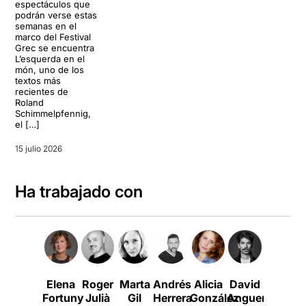
espectáculos que
podrán verse estas
semanas en el
marco del Festival
Grec se encuentra
L’esquerda en el
món, uno de los
textos más
recientes de
Roland
Schimmelpfennig,
el […]
15 julio 2026
Ha trabajado con
Elena
Roger
Marta
Andrés
Alicia
David
Ann
Fortuny
Julià
Gil
Herrera
González
Anguera
Perelló