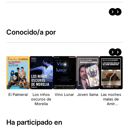
Conocido/a por
El Palmeral
Los niños
Vino Lunar
Joven llama
Las noches
L’
oscuros de
malas de
e
Morelia
Amir
Shrinyan
Ha participado en