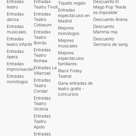
Entradas
Entradas
Descuento El
Tiquets regalo
teatro
Teatro Tívoli
Mago Pop 'Nada
Entradas
es imposible'
Entradas
Entradas
espectáculos en
danza
Teatro
Descuento Ànima
Madrid
Coliseum
Entradas
Descuento
Mejores
musicales
Entradas
Mamma mia
monólogos
Teatro
Entradas
Descuento
Mejores
Borrás
teatro infantil
Germans de sang
musicales
Entradas
Entradas
Mejores
Teatro
ópera
espectáculos
Romea
Entradas
familiares
Entradas La
improvisación
Black Friday
Villarroel
Entradas
Teatral
Entradas
monólogos
Gana entradas de
Teatro
teatro gratis -
Condal
concursos
Entradas
Teatro
Victòria
Entradas
Teatro
Apolo
Entradas