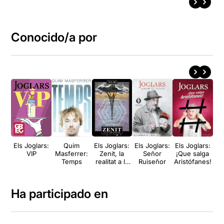
Conocido/a por
Els Joglars:
Quim
Els Joglars:
Els Joglars:
Els Joglars:
El
VIP
Masferrer:
Zenit, la
Señor
¡Que salga
El
Temps
realitat a la
Ruiseñor
Aristófanes!
seva mida
Ha participado en