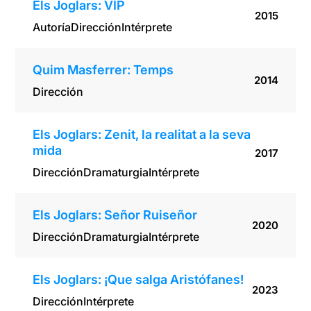
Els Joglars: VIP
2015
Autoría
Dirección
Intérprete
Quim Masferrer: Temps
2014
Dirección
Els Joglars: Zenit, la realitat a la seva
mida
2017
Dirección
Dramaturgia
Intérprete
Els Joglars: Señor Ruiseñor
2020
Dirección
Dramaturgia
Intérprete
Els Joglars: ¡Que salga Aristófanes!
2023
Dirección
Intérprete