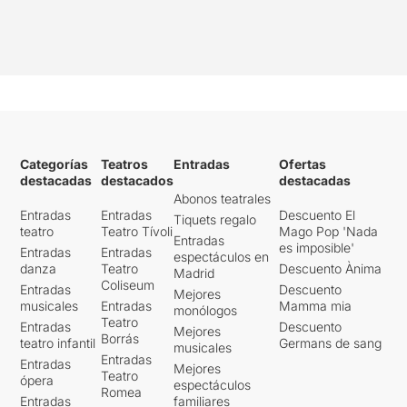
Categorías
Teatros
Entradas
Ofertas
destacadas
destacados
destacadas
Abonos teatrales
Entradas
Entradas
Descuento El
Tiquets regalo
teatro
Teatro Tívoli
Mago Pop 'Nada
Entradas
es imposible'
Entradas
Entradas
espectáculos en
danza
Teatro
Descuento Ànima
Madrid
Coliseum
Entradas
Descuento
Mejores
musicales
Entradas
Mamma mia
monólogos
Teatro
Entradas
Descuento
Mejores
Borrás
teatro infantil
Germans de sang
musicales
Entradas
Entradas
Mejores
Teatro
ópera
espectáculos
Romea
Entradas
familiares