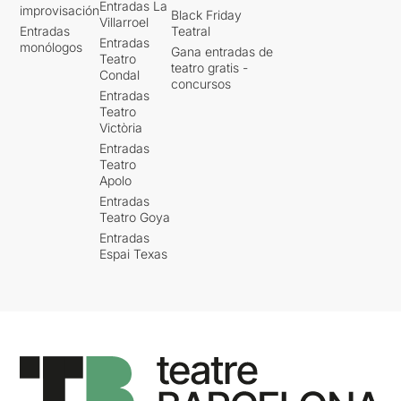
Entradas La
improvisación
Black Friday
Villarroel
Entradas
Teatral
Entradas
monólogos
Gana entradas de
Teatro
teatro gratis -
Condal
concursos
Entradas
Teatro
Victòria
Entradas
Teatro
Apolo
Entradas
Teatro Goya
Entradas
Espai Texas