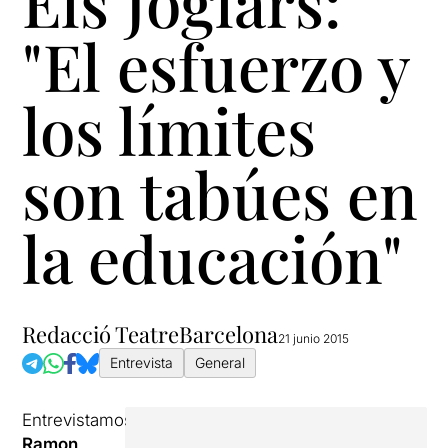
Els Joglars:
"El esfuerzo y
los límites
son tabúes en
la educación"
Redacció TeatreBarcelona
21 junio 2015
Entrevista
General
Entrevistamos
Ramon