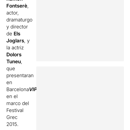
Fontserè
,
actor,
dramaturgo
y director
de
Els
Joglars
, y
la actriz
Dolors
Tuneu
,
que
presentaran
en
Barcelona
VIP
en el
marco del
Festival
Grec
2015.