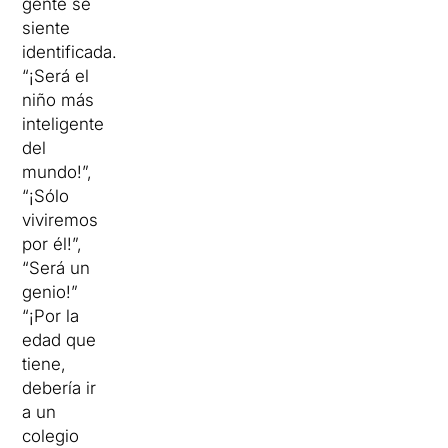
gente se
siente
identificada.
“¡Será el
niño más
inteligente
del
mundo!”,
“¡Sólo
viviremos
por él!”,
“Será un
genio!”
“¡Por la
edad que
tiene,
debería ir
a un
colegio