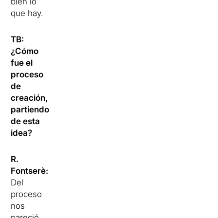
bien lo
que hay.
TB:
¿Cómo
fue el
proceso
de
creación,
partiendo
de esta
idea?
R.
Fontserè:
Del
proceso
nos
pareció