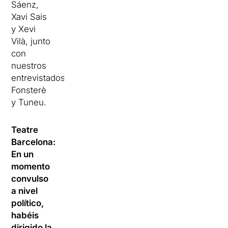
Sáenz,
Xavi Sais
y Xevi
Vilà, junto
con
nuestros
entrevistados,
Fonsterè
y Tuneu.
Teatre
Barcelona:
En un
momento
convulso
a nivel
político,
habéis
dirigido la