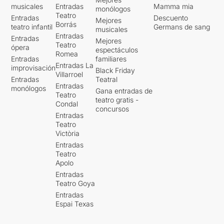
musicales
Entradas
Mamma mia
monólogos
Teatro
Entradas
Descuento
Mejores
Borrás
teatro infantil
Germans de sang
musicales
Entradas
Entradas
Mejores
Teatro
ópera
espectáculos
Romea
Entradas
familiares
Entradas La
improvisación
Black Friday
Villarroel
Entradas
Teatral
Entradas
monólogos
Gana entradas de
Teatro
teatro gratis -
Condal
concursos
Entradas
Teatro
Victòria
Entradas
Teatro
Apolo
Entradas
Teatro Goya
Entradas
Espai Texas