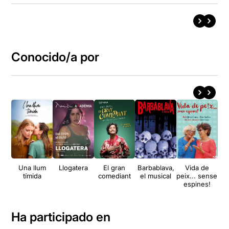
Conocido/a por
Una llum
Llogatera
El gran
Barbablava,
Vida de
P
tímida
comediant
el musical
peix... sense
m
espines!
Ha participado en