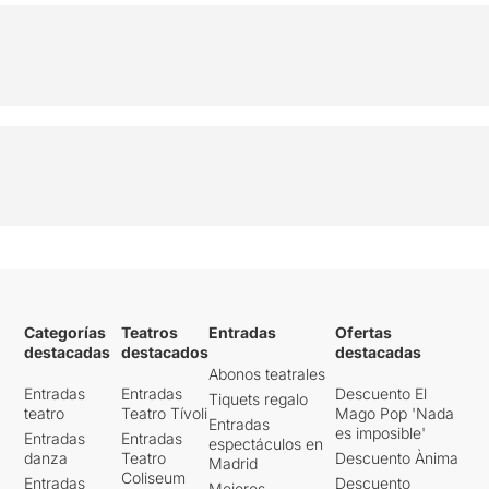
Categorías
Teatros
Entradas
Ofertas
destacadas
destacados
destacadas
Abonos teatrales
Entradas
Entradas
Descuento El
Tiquets regalo
teatro
Teatro Tívoli
Mago Pop 'Nada
Entradas
es imposible'
Entradas
Entradas
espectáculos en
danza
Teatro
Descuento Ànima
Madrid
Coliseum
Entradas
Descuento
Mejores