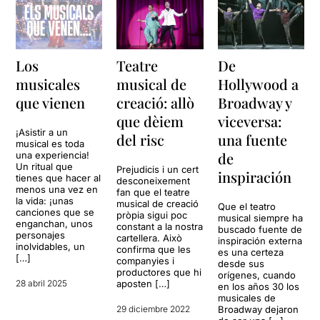
Los
Teatre
De
musicales
musical de
Hollywood a
que vienen
creació: allò
Broadway y
que dèiem
viceversa:
¡Asistir a un
del risc
una fuente
musical es toda
de
una experiencia!
Un ritual que
Prejudicis i un cert
inspiración
tienes que hacer al
desconeixement
menos una vez en
fan que el teatre
la vida: ¡unas
musical de creació
Que el teatro
canciones que se
pròpia sigui poc
musical siempre ha
enganchan, unos
constant a la nostra
buscado fuente de
personajes
cartellera. Això
inspiración externa
inolvidables, un
confirma que les
es una certeza
[…]
companyies i
desde sus
productores que hi
orígenes, cuando
28 abril 2025
aposten […]
en los años 30 los
musicales de
29 diciembre 2022
Broadway dejaron