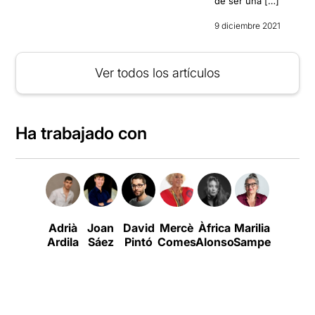
de ser una […]
9 diciembre 2021
Ver todos los artículos
Ha trabajado con
Adrià
Joan
David
Mercè
Àfrica
Marilia
Júlia
Ardila
Sáez
Pintó
Comes
Alonso
Samper
Jové