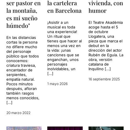
ser pastor en
la cartelera
vivienda, con
la montaña,
en Barcelona
humor
es mi sueño
¡Asistir a un
El Teatre Akadèmia
húmedo"
musical es toda
acoge hasta el 5
una experiencia!
de octubre
Un ritual que
Llogatera, una
En las distancias
tienes que hacer al
pieza que marca el
cortas la persona
menos una vez en
debut en la
no difiere mucho
la vida: ¡unas
dirección del actor
del personaje
canciones que se
Rubén de Eguía. La
público que todos
enganchan, unos
obra, versión
conocemos:
personajes
catalana de
criatura traviesa,
inolvidables, un
Inquilino […]
encantador de
[…]
serpientes,
empatía natural.
16 septiembre 2025
Pocos minutos
1 mayo 2026
después, afloran
también rasgos
menos conocidos,
[…]
20 marzo 2022