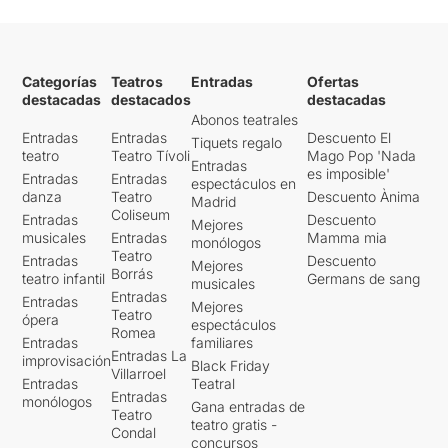
Categorías
Teatros
Entradas
Ofertas
destacadas
destacados
destacadas
Abonos teatrales
Entradas
Entradas
Descuento El
Tiquets regalo
teatro
Teatro Tívoli
Mago Pop 'Nada
Entradas
es imposible'
Entradas
Entradas
espectáculos en
danza
Teatro
Descuento Ànima
Madrid
Coliseum
Entradas
Descuento
Mejores
musicales
Entradas
Mamma mia
monólogos
Teatro
Entradas
Descuento
Mejores
Borrás
teatro infantil
Germans de sang
musicales
Entradas
Entradas
Mejores
Teatro
ópera
espectáculos
Romea
Entradas
familiares
Entradas La
improvisación
Black Friday
Villarroel
Entradas
Teatral
Entradas
monólogos
Gana entradas de
Teatro
teatro gratis -
Condal
concursos