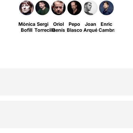
Mònica
Sergi
Oriol
Pepo
Joan
Enric
Martí
Bofill
Torrecilla
Genís
Blasco
Arqué
Cambray
Salvat