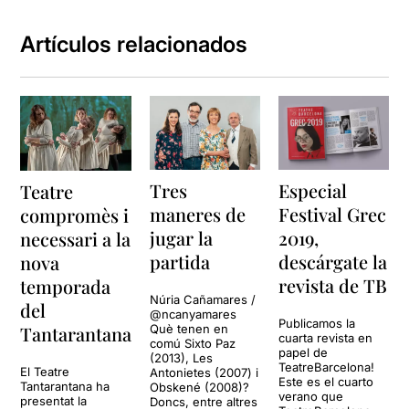
Artículos relacionados
Tres
Especial
Teatre
maneres de
Festival Grec
compromès i
jugar la
2019,
necessari a la
partida
descárgate la
nova
revista de TB
temporada
Núria Cañamares /
del
@ncanyamares
Publicamos la
Tantarantana
Què tenen en
cuarta revista en
comú Sixto Paz
papel de
(2013), Les
TeatreBarcelona!
El Teatre
Antonietes (2007) i
Este es el cuarto
Tantarantana ha
Obskené (2008)?
verano que
presentat la
Doncs, entre altres