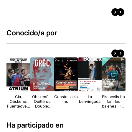
Conocido/a por
Cia.
Obskené +
Constel·lacio
La
Els ocells ho
Al
Obskené:
Quitte ou
ns
benvinguda
fan; les
Fuenteoveju
Double:
balenes i les
na
Intersections
puces també
Ha participado en