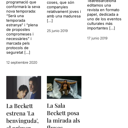
TeatreBarcelona
programació que
coses, que són
editamos una
conformarà la seva
companyies
revista en formato
nova temporada:
relativament joves i
papel, dedicada a
“Serà una
amb una maduresa
uno de los eventos
temporada
[…]
culturales más
estranya” i “plena
importantes […]
de propostes
25 junio 2019
compromeses i
17 junio 2019
necessàries” i
marcada pels
protocols de
seguretat […]
12 septiembre 2020
La Sala
La Beckett
Beckett posa
estrena 'La
la mirada als
benvinguda',
fluxos
el primer