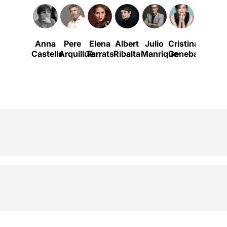
Anna
Pere
Elena
Albert
Julio
Cristina
David
G
Castells
Arquillué
Tarrats
Ribalta
Manrique
Genebat
Olivare