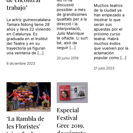
No hi ha
discussió
Muchos teatros
trabajo"
possible: a més
de la ciudad ya
de grandíssimes
han empezado a
qualitats per a la
La actriz guineocatalana
mostrar lo que
direcció i la
Tamara Ndong tiene 28
serán sus
interpretació,
años y lleva 22 viviendo
apuestas por el
Julio Manrique
en Catalunya. Es
próximo curso
té olfacte. Li surt
graduada en el Institut
teatral. Habrá
bé, això de
del Teatre y en su
muchos éxitos
seguir […]
trayectoria ya figuran
que vuelven por la
una veintena de […]
aclamación
popular como […]
20 junio 2019
6 diciembre 2023
21 julio 2023
Especial
Festival
‘La Rambla de
Grec 2019,
les Floristes’
descárgate