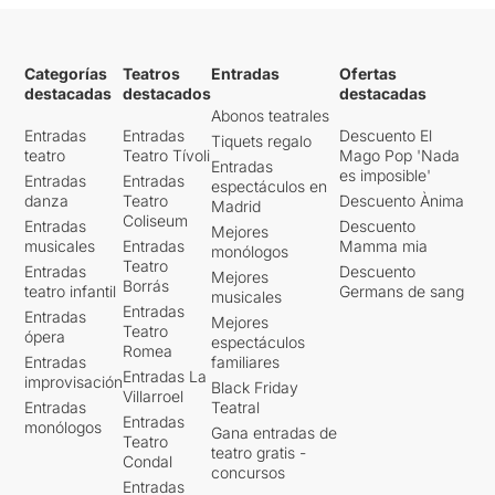
Categorías
Teatros
Entradas
Ofertas
destacadas
destacados
destacadas
Abonos teatrales
Entradas
Entradas
Descuento El
Tiquets regalo
teatro
Teatro Tívoli
Mago Pop 'Nada
Entradas
es imposible'
Entradas
Entradas
espectáculos en
danza
Teatro
Descuento Ànima
Madrid
Coliseum
Entradas
Descuento
Mejores
musicales
Entradas
Mamma mia
monólogos
Teatro
Entradas
Descuento
Mejores
Borrás
teatro infantil
Germans de sang
musicales
Entradas
Entradas
Mejores
Teatro
ópera
espectáculos
Romea
Entradas
familiares
Entradas La
improvisación
Black Friday
Villarroel
Entradas
Teatral
Entradas
monólogos
Gana entradas de
Teatro
teatro gratis -
Condal
concursos
Entradas