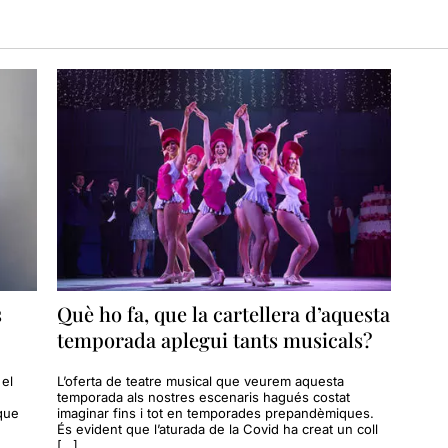
s
Què ho fa, que la cartellera d’aquesta
temporada aplegui tants musicals?
 el
L’oferta de teatre musical que veurem aquesta
temporada als nostres escenaris hagués costat
que
imaginar fins i tot en temporades prepandèmiques.
És evident que l’aturada de la Covid ha creat un coll
[…]