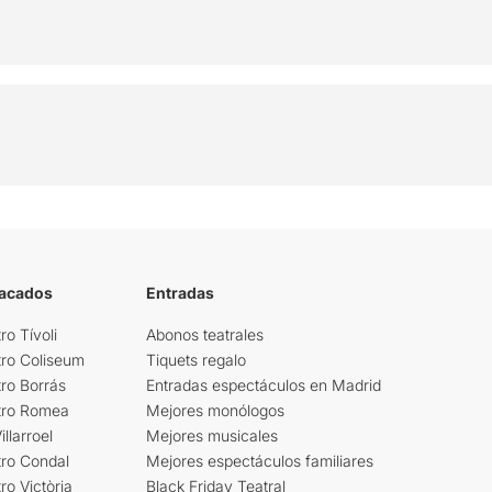
tacados
Entradas
ro Tívoli
Abonos teatrales
tro Coliseum
Tiquets regalo
ro Borrás
Entradas espectáculos en Madrid
tro Romea
Mejores monólogos
llarroel
Mejores musicales
tro Condal
Mejores espectáculos familiares
ro Victòria
Black Friday Teatral