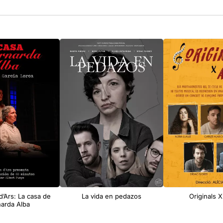
’Ars: La casa de
La vida en pedazos
Originals 
arda Alba