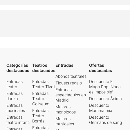
Categorías
Teatros
Entradas
Ofertas
destacadas
destacados
destacadas
Abonos teatrales
Entradas
Entradas
Descuento El
Tiquets regalo
teatro
Teatro Tívoli
Mago Pop 'Nada
Entradas
es imposible'
Entradas
Entradas
espectáculos en
danza
Teatro
Descuento Ànima
Madrid
Coliseum
Entradas
Descuento
Mejores
musicales
Entradas
Mamma mia
monólogos
Teatro
Entradas
Descuento
Mejores
Borrás
teatro infantil
Germans de sang
musicales
Entradas
Entradas