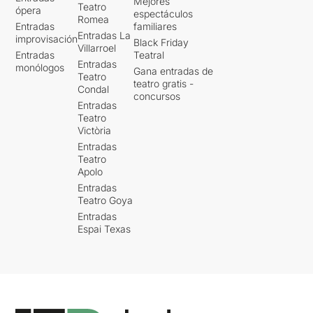
Mejores
Teatro
ópera
espectáculos
Romea
Entradas
familiares
Entradas La
improvisación
Black Friday
Villarroel
Entradas
Teatral
Entradas
monólogos
Gana entradas de
Teatro
teatro gratis -
Condal
concursos
Entradas
Teatro
Victòria
Entradas
Teatro
Apolo
Entradas
Teatro Goya
Entradas
Espai Texas