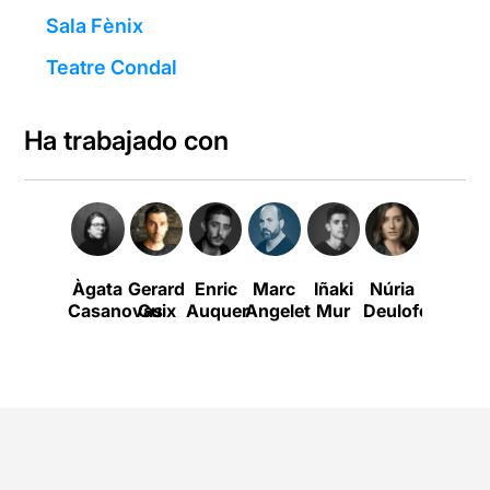
Sala Fènix
Teatre Condal
Ha trabajado con
Àgata
Gerard
Enric
Marc
Iñaki
Núria
PIlar
Casanovas
Guix
Auquer
Angelet
Mur
Deulofeu
Capella