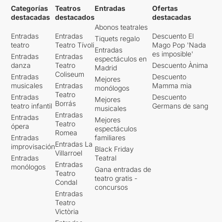
Categorías
Teatros
Entradas
Ofertas
destacadas
destacados
destacadas
Abonos teatrales
Entradas
Entradas
Descuento El
Tiquets regalo
teatro
Teatro Tívoli
Mago Pop 'Nada
Entradas
es imposible'
Entradas
Entradas
espectáculos en
danza
Teatro
Descuento Ànima
Madrid
Coliseum
Entradas
Descuento
Mejores
musicales
Entradas
Mamma mia
monólogos
Teatro
Entradas
Descuento
Mejores
Borrás
teatro infantil
Germans de sang
musicales
Entradas
Entradas
Mejores
Teatro
ópera
espectáculos
Romea
Entradas
familiares
Entradas La
improvisación
Black Friday
Villarroel
Entradas
Teatral
Entradas
monólogos
Gana entradas de
Teatro
teatro gratis -
Condal
concursos
Entradas
Teatro
Victòria