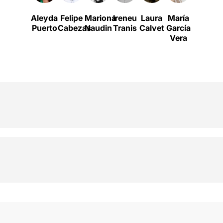
Aleyda
Felipe
Mariona
Ireneu
Laura
María
Joan
Puerto
Cabezas
Naudin
Tranis
Calvet
García
Yago
V
Vera