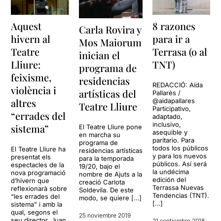
Aquest
8 razones
Carla Rovira y
hivern al
para ir a
Mos Maiorum
Teatre
Terrasa (o al
inician el
Lliure:
TNT)
programa de
feixisme,
residencias
REDACCIÓ: Aída
violència i
artísticas del
Pallarès /
altres
@aidapallares
Teatre Lliure
Participativo,
“errades del
adaptado,
inclusivo,
sistema”
El Teatre Lliure pone
asequible y
en marcha su
paritario. Para
programa de
todos los públicos
El Teatre Lliure ha
residencias artísticas
y para los nuevos
presentat els
para la temporada
públicos. Así será
espectacles de la
19/20, bajo el
la undécima
nova programació
nombre de Ajuts a la
edición del
d’hivern que
creació Carlota
Terrassa Nuevas
reflexionarà sobre
Soldevila. De este
Tendencias (TNT).
“les errades del
modo, se quiere […]
[…]
sistema” i amb la
qual, segons el
25 noviembre 2019
seu director, Juan
21 septiembre 2018