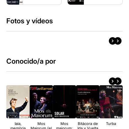
Fotos y vídeos
Conocido/a por
Iaia,
Mos
Mos
Bitácora de
Turba
memòria
Maiorum (el
maiorum:
Ida y Vuelta
M