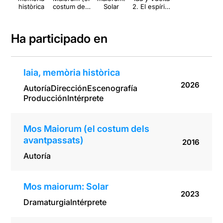
històrica
costum dels
Solar
2. El espíritu
avantpassats
de
)
Moctezuma
Ha participado en
Iaia, memòria històrica
2026
Autoría
Dirección
Escenografía
Producción
Intérprete
Mos Maiorum (el costum dels
avantpassats)
2016
Autoría
Mos maiorum: Solar
2023
Dramaturgia
Intérprete