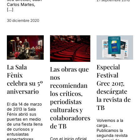
Carlos Martes,
[…]
30 diciembre 2020
La Sala
Especial
Las obras que
Fènix
Festival
nos
celebra su 5º
Grec 2017,
recomiendan
aniversario
descárgate
los críticos,
la revista de
periodistas
El día 14 de marzo
TB
culturales y
de 2013 la Sala
Fénix abrió sus
colaboradores
puertas en medio
Volvemos a la
de una fiesta llena
de TB
carga…
de curiosos y
Publicamos la
entusiastas
segunda revista
Con el inicio oficial
espectadores,