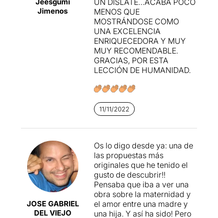
Jeesgumi
UN DISLATE…ACABA POCO
Qué experiencia tan bonita
Jimenos
MENOS QUE
ver tanta sensibilidad y
MOSTRÁNDOSE COMO
madurez trasladada al
UNA EXCELENCIA
teatro
, sin más pretensión
ENRIQUECEDORA Y MUY
que explicar una realidad
MUY RECOMENDABLE.
que pone en perspectiva la
GRACIAS, POR ESTA
vida de la espectadora.
LECCIÓN DE HUMANIDAD.
11/11/2022
Os lo digo desde ya: una de
las propuestas más
originales que he tenido el
gusto de descubrir!!
Pensaba que iba a ver una
obra sobre la maternidad y
JOSE GABRIEL
el amor entre una madre y
DEL VIEJO
una hija. Y así ha sido! Pero