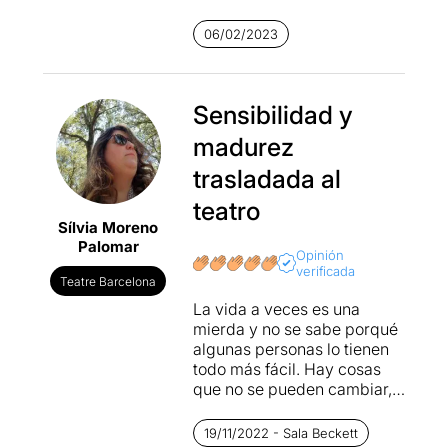
Barceló
crea una historia
que destroza la idea
06/02/2023
generalizada de que la
familia no se puede escoger.
Utilizando una cómica
situación contractual nos
Sensibilidad y
hace pensar, nos cuestiona
madurez
la inviolabilidad de la familia
biológica y abre las puertas
trasladada al
a poder escoger relaciones
teatro
familiares basadas en la
Sílvia Moreno
confianza, el respeto y la
Palomar
necesidad. Cuestiona
Opinión
también la aceptación de la
verificada
Teatre Barcelona
familia que te ha tocado, la
La vida a veces es una
posibilidad de aceptarla, de
mierda y no se sabe porqué
negarla o rechazarla y
algunas personas lo tienen
establecer otras relaciones
todo más fácil. Hay cosas
más sanas que te pueden
que no se pueden cambiar,
proporcionar la fortaleza
pero quizás sí compensar
para crear una nueva
de alguna manera. A veces,
familia.
19/11/2022 - Sala Beckett