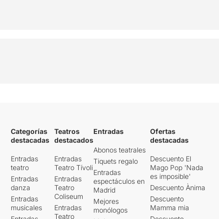
Categorías
Teatros
Entradas
Ofertas
destacadas
destacados
destacadas
Abonos teatrales
Entradas
Entradas
Descuento El
Tiquets regalo
teatro
Teatro Tívoli
Mago Pop 'Nada
Entradas
es imposible'
Entradas
Entradas
espectáculos en
danza
Teatro
Descuento Ànima
Madrid
Coliseum
Entradas
Descuento
Mejores
musicales
Entradas
Mamma mia
monólogos
Teatro
Entradas
Descuento