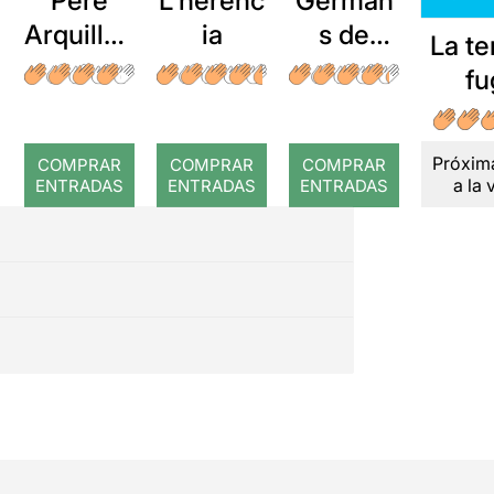
Pere
L'herènc
German
Arquillué
ia
s de
La te
: Coral
sang
fu
romput
Próxim
COMPRAR
COMPRAR
COMPRAR
a la 
ENTRADAS
ENTRADAS
ENTRADAS