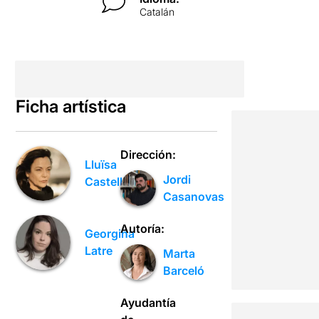
Catalán
Ficha artística
Dirección:
Lluïsa
Jordi
Castell
Casanovas
Autoría:
Georgina
Latre
Marta
Barceló
Ayudantía