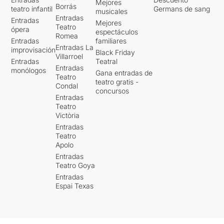
Mejores
Borrás
teatro infantil
Germans de sang
musicales
Entradas
Entradas
Mejores
Teatro
ópera
espectáculos
Romea
Entradas
familiares
Entradas La
improvisación
Black Friday
Villarroel
Entradas
Teatral
Entradas
monólogos
Gana entradas de
Teatro
teatro gratis -
Condal
concursos
Entradas
Teatro
Victòria
Entradas
Teatro
Apolo
Entradas
Teatro Goya
Entradas
Espai Texas