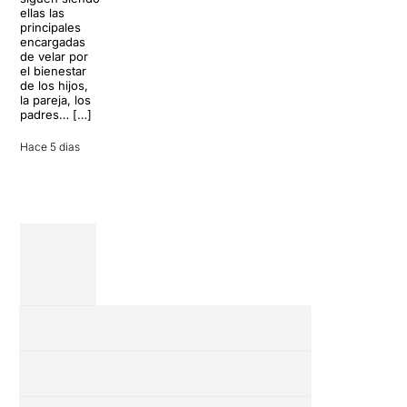
llegará al
desconectar de
ellas las
Teatre Apolo
la rutina, pero
principales
del […]
una
encargadas
conversación
de velar por
inoportuna
27 julio 2026
el bienestar
puede
de los hijos,
convertir unas
la pareja, los
vacaciones
padres… […]
entre amigos
en una revisión
Hace 5 dias
completa […]
28 julio 2026