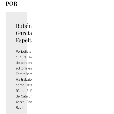
POR
Rubén
TWITTER
Garcia
Espelta
Periodista y gestor
cultural. Responsable
de contenidos
editoriales de
TeatreBarcelona.com.
Ha trabajo en medios
como Catalunya
Ràdio, El Periódico
de Catalunya, La
Xarxa, Ràdio 4 o
Rac1.