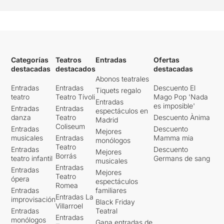
Categorías
Teatros
Entradas
Ofertas
destacadas
destacados
destacadas
Abonos teatrales
Entradas
Entradas
Descuento El
Tiquets regalo
teatro
Teatro Tívoli
Mago Pop 'Nada
Entradas
es imposible'
Entradas
Entradas
espectáculos en
danza
Teatro
Descuento Ànima
Madrid
Coliseum
Entradas
Descuento
Mejores
musicales
Entradas
Mamma mia
monólogos
Teatro
Entradas
Descuento
Mejores
Borrás
teatro infantil
Germans de sang
musicales
Entradas
Entradas
Mejores
Teatro
ópera
espectáculos
Romea
Entradas
familiares
Entradas La
improvisación
Black Friday
Villarroel
Entradas
Teatral
Entradas
monólogos
Gana entradas de