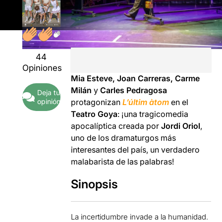
44
Opiniones
Mia Esteve, Joan Carreras, Carme
Milán
y
Carles Pedragosa
Deja tu
opinión
protagonizan
L’últim àtom
en el
Teatro Goya
: ¡una tragicomedia
apocalíptica creada por
Jordi Oriol
,
uno de los dramaturgos más
interesantes del país, un verdadero
malabarista de las palabras!
Sinopsis
La incertidumbre invade a la humanidad.