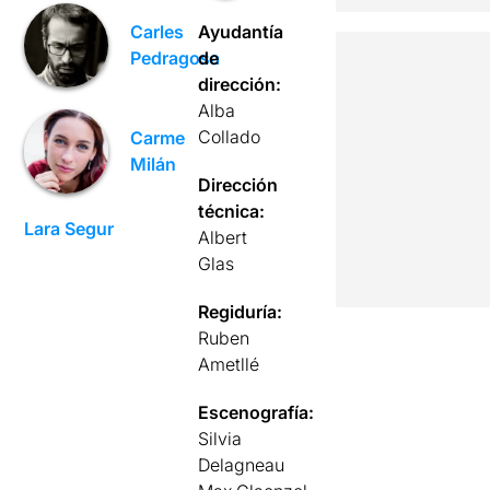
Ayudantía
Carles
de
Pedragosa
dirección:
Alba
Collado
Carme
Milán
Dirección
técnica:
Lara Segur
Albert
Glas
Regiduría:
Ruben
Ametllé
Escenografía:
Silvia
Delagneau