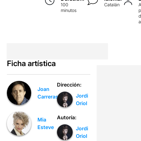
100
Catalán
minutos
p
d
Ficha artística
Dirección:
Joan
Jordi
Carreras
Oriol
Autoría:
Mia
Esteve
Jordi
Oriol