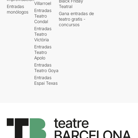
Black Friday
del luto, del colapso y de la
Villarroel
quin punt la pressió
Entradas
Teatral
necesidad de seguir
Entradas
comercial pot acabar
monólogos
imaginando, sin renunciar al
Gana entradas de
Teatro
arruïnant una proposta que
teatro gratis -
juego ni al humor.
Condal
podria haver estat de les
concursos
Entradas
millors de la temporada —
Teatro
en tots els sentits.
Victòria
Entradas
Teatro
Apolo
Entradas
Teatro Goya
Entradas
Espai Texas