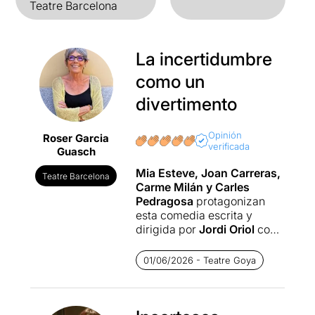
Teatre Barcelona
La incertidumbre
como un
divertimento
Opinión
Roser Garcia
verificada
Guasch
Mia Esteve, Joan Carreras,
Teatre Barcelona
Carme Milán y Carles
Pedragosa
protagonizan
esta comedia escrita y
dirigida por
Jordi Oriol
con
la que confirma su
experiencia como actor,
01/06/2026 - Teatre Goya
músico, autor y director de
teatro.
Una comedia con toques de