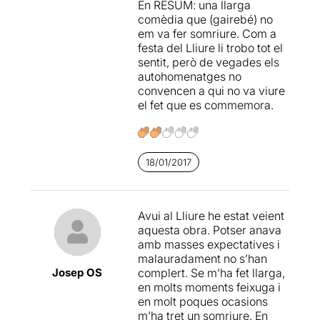
En RESUM: una llarga
un anacronismo, pero
comèdia que (gairebé) no
puesto que lo tenemos…
em va fer somriure. Com a
intentemos disfrutarlo al
festa del Lliure li trobo tot el
máximo.
sentit, però de vegades els
autohomenatges no
convencen a qui no va viure
el fet que es commemora.
18/01/2017
Avui al Lliure he estat veient
aquesta obra. Potser anava
amb masses expectatives i
malauradament no s’han
Josep OS
complert. Se m’ha fet llarga,
en molts moments feixuga i
en molt poques ocasions
m’ha tret un somriure. En