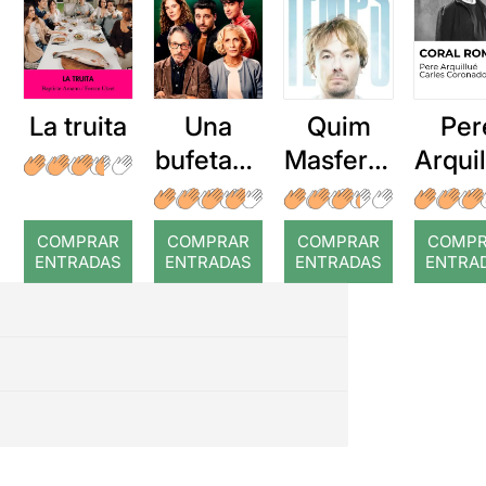
La truita
Una
Quim
Per
bufetada
Masferre
Arqui
a temps
r: Temps
: Cor
romp
COMPRAR
COMPRAR
COMPRAR
COMP
ENTRADAS
ENTRADAS
ENTRADAS
ENTRA