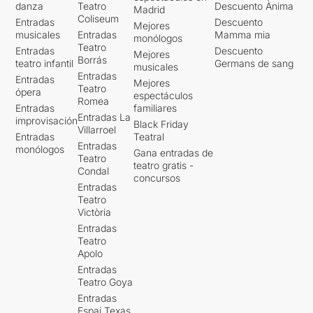
danza
Teatro
Descuento Ànima
Madrid
Coliseum
Entradas
Descuento
Mejores
musicales
Entradas
Mamma mia
monólogos
Teatro
Entradas
Descuento
Mejores
Borrás
teatro infantil
Germans de sang
musicales
Entradas
Entradas
Mejores
Teatro
ópera
espectáculos
Romea
Entradas
familiares
Entradas La
improvisación
Black Friday
Villarroel
Entradas
Teatral
Entradas
monólogos
Gana entradas de
Teatro
teatro gratis -
Condal
concursos
Entradas
Teatro
Victòria
Entradas
Teatro
Apolo
Entradas
Teatro Goya
Entradas
Espai Texas