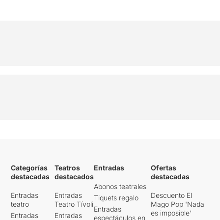
Categorías
Teatros
Entradas
Ofertas
destacadas
destacados
destacadas
Abonos teatrales
Entradas
Entradas
Descuento El
Tiquets regalo
teatro
Teatro Tívoli
Mago Pop 'Nada
Entradas
es imposible'
Entradas
Entradas
espectáculos en