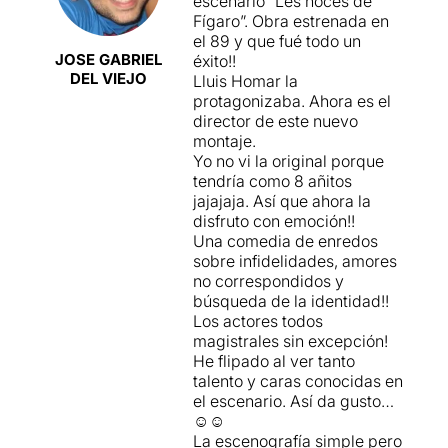
escenario “Les noces de
Fígaro”. Obra estrenada en
el 89 y que fué todo un
JOSE GABRIEL
éxito!!
DEL VIEJO
Lluis Homar la
protagonizaba. Ahora es el
director de este nuevo
montaje.
Yo no vi la original porque
tendría como 8 añitos
jajajaja. Así que ahora la
disfruto con emoción!!
Una comedia de enredos
sobre infidelidades, amores
no correspondidos y
búsqueda de la identidad!!
Los actores todos
magistrales sin excepción!
He flipado al ver tanto
talento y caras conocidas en
el escenario. Así da gusto…
☺️☺️
La escenografía simple pero