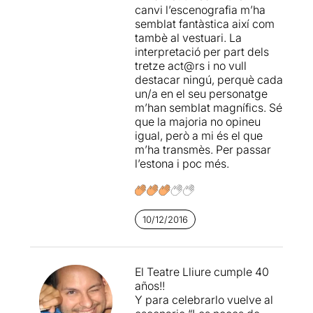
canvi l’escenografia m’ha
semblat fantàstica així com
tambè al vestuari. La
interpretació per part dels
tretze act@rs i no vull
destacar ningú, perquè cada
un/a en el seu personatge
m’han semblat magnífics. Sé
que la majoria no opineu
igual, però a mi és el que
m’ha transmès. Per passar
l’estona i poc més.
10/12/2016
El Teatre Lliure cumple 40
años!!
Y para celebrarlo vuelve al