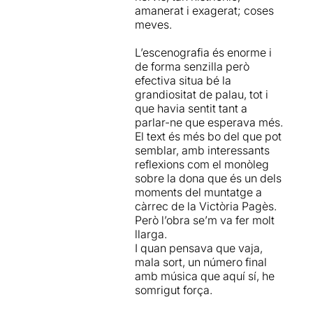
amanerat i exagerat; coses
vestido completamente
meves.
nuevo que meterse en la piel
de unos personajes ya
L’escenografia és enorme i
construidos… El momento de
de forma senzilla però
la compañía tampoco era el
efectiva situa bé la
mismo, el espacio de Gràcia
grandiositat de palau, tot i
lo hacía todo más acogedor,
que havia sentit tant a
y el público ha crecido casi
parlar-ne que esperava més.
treinta años y ha visto
El text és més bo del que pot
muchas y muchas cosas
semblar, amb interessants
nuevas que quizás le han
reflexions com el monòleg
hecho variar gustos y
sobre la dona que és un dels
preferencias. Sea como
moments del muntatge a
fuere, muchos revivirán un
càrrec de la Victòria Pagès.
momento dulce del teatro
Però l’obra se’m va fer molt
catalán y los más jóvenes
llarga.
descubrirán el buen gusto y
I quan pensava que vaja,
la elegancia de Puigserver,
mala sort, un número final
uno de los grandes puntales
amb música que aquí sí, he
en los que se basa todavía el
somrigut força.
estilo del
Teatre Lliure
.
Quizás sí que estamos ante