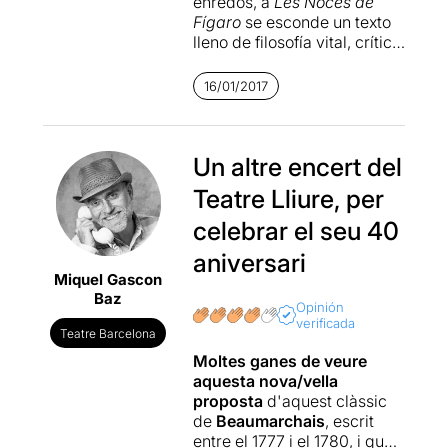
enredos, a
Les Noces de
Fígaro
se esconde un texto
lleno de filosofía vital, crítica
social y reivindicaciones
feministas que el esta vez
16/01/2017
director
Lluís Homar
no
pasa por alto. Para el
montaje que celebra los 40
años del Lliure, Homar
Un altre encert del
utiliza una minimalista pero
Teatre Lliure, per
efectiva puesta en escena y
un reparto fantástico.
celebrar el seu 40
Especialmente destacables
aniversari
están
Mar Ulldemolins
y
Miquel Gascon
Marcel Borràs
, que
Baz
muestran su parte más
Opinión
jovial, alegre y juguetona.
verificada
Teatre Barcelona
Estas características no
Moltes ganes de veure
impiden que las tres horas
aquesta nova/vella
de representación sean
proposta
d'aquest clàssic
reducibles ni que el final
de
Beaumarchais
, escrit
musical, que de entrada
entre el 1777 i el 1780, i que
parece la mejor manera de