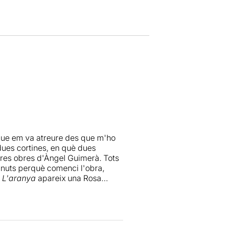
 que em va atreure des que m'ho
i dues cortines, en què dues
ltres obres d'Àngel Guimerà. Tots
uts perquè comenci l'obra,
e
L'aranya
apareix una Rosa
espectador s'assabenta que
ò espera amb ànsia que arribi la
ixem de seguida els fils
res amb una mica més de