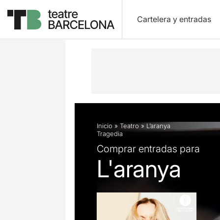
Cartelera y entradas
Descripción
Ficha artística
Fotos 
Inicio
»
Teatro
»
L’aranya
Tragedia
Comprar entradas para
L'aranya