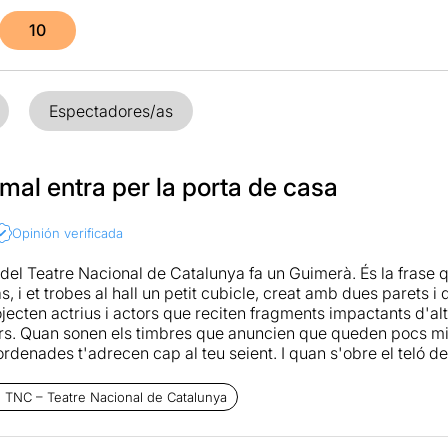
10
Espectadores/as
mal entra per la porta de casa
Opinión verificada
 del Teatre Nacional de Catalunya fa un Guimerà. És la frase
as, i et trobes al hall un petit cubicle, creat amb dues parets 
ojecten actrius i actors que reciten fragments impactants d'a
. Quan sonen els timbres que anuncien que queden pocs min
ordenades t'adrecen cap al teu seient. I quan s'obre el teló d
ma Riera) que pela patates i que està contenta. De seguida l'
ové del fet de pensar i creure que està embarassada, i per aix
 TNC – Teatre Nacional de Catalunya
 en Miquel, per fer-l'hi saber. A la introducció de l'obra cone
e l'obra, de vegades perfilats de forma esperpèntica, d'alt