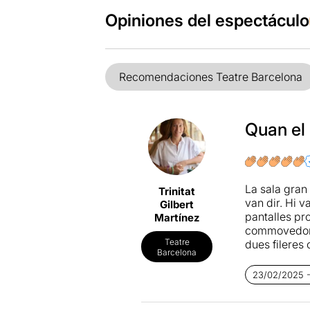
Opiniones del espectáculo
Recomendaciones Teatre Barcelona
Quan el 
La sala gran
Trinitat
van dir. Hi v
Gilbert
pantalles pr
Martínez
commovedors
Teatre
dues fileres 
Barcelona
(l'actriu Mi
l'alegria pr
23/02/2025 -
seva parella,
secundaris d