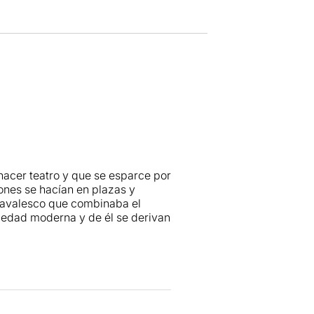
 hacer teatro y que se esparce por
ones se hacían en plazas y
navalesco que combinaba el
la edad moderna y de él se derivan
de la comedia realista italiana y
s a la
Commedia dell’Arte
. Se
hablan directamente al público,