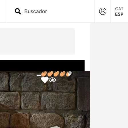
CAT
ESP