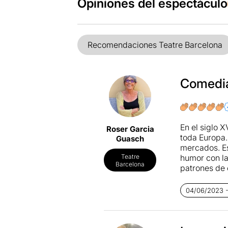
Opiniones del espectáculo
Recomendaciones Teatre Barcelona
Comedia 
En el siglo 
Roser Garcia
toda Europa.
Guasch
mercados. E
humor con la
Teatre
Barcelona
patrones de 
Carlo Goldo
04/06/2023 - 
cambia la im
rompen todas
interactúan y