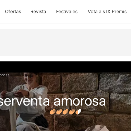
Ofertas
Revista
Festivales
Vota als IX Premis
y vídeos
Opiniones
Artículos
morosa
a serventa amorosa