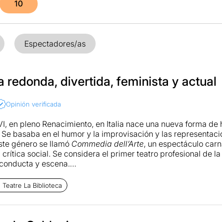
10
Espectadores/as
redonda, divertida, feminista y actual
Opinión verificada
XVI, en pleno Renacimiento, en Italia nace una nueva forma de
 Se basaba en el humor y la improvisación y las representaci
ste género se llamó
Commedia dell’Arte
, un espectáculo car
 crítica social. Se considera el primer teatro profesional de 
conducta y escena.
ni
con la influencia de la
Commedia dell’Arte
, fue el creador 
Teatre La Biblioteca
provisación por el teatro de texto. En
Coralina
se hacen guiño
 las paredes como si actuaran en una plaza. Los intérpretes 
 se les permite participar en el espectáculo.