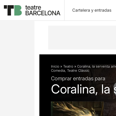
Cartelera y entradas
Descripción
Ficha artística
Fotos 
Inicio
»
Teatro
»
Coralina, la serventa a
Comedia
,
Teatre Clàssic
Comprar entradas para
Coralina, l