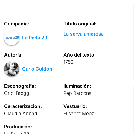
Compañía:
Título original:
La serva amorosa
La Perla 29
Autoría:
Año del texto:
1750
Carlo Goldoni
Escenografía:
Iluminación:
Oriol Broggi
Pep Barcons
Caracterización:
Vestuario:
Clàudia Abbad
Elisabet Meoz
Producción:
La Perla 29