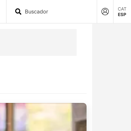
CAT
ESP