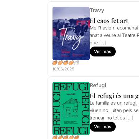
Travy
El caos fet art
Me l’havien recomanat 
anat a veure al Teatre
que […]
Ver más
10/06/2025
Refugi
El refugi és una 
La família és un refugi
viuen no lluiten pels s
trencar-ho tot és […]
Ver más