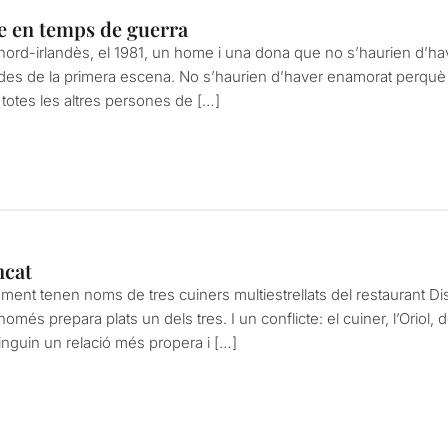
e en temps de guerra
 nord-irlandès, el 1981, un home i una dona que no s’haurien d’h
des de la primera escena. No s’haurien d’haver enamorat perquè 
b totes les altres persones de […]
ncat
ent tenen noms de tres cuiners multiestrellats del restaurant Disf
omés prepara plats un dels tres. I un conflicte: el cuiner, l’Orio
inguin un relació més propera i […]