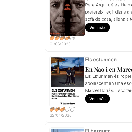
Pere Arquillué és Haml
prefereix llegir diaris 
sofà de casa, aliena a t
Ver más
01/06/2026
Els estunmen
En Nao i en Marce
Els Estunmen és l’òpera
adolescent en una escol
Marcel Borràs. Escolta
Ver más
22/04/2026
El barquer