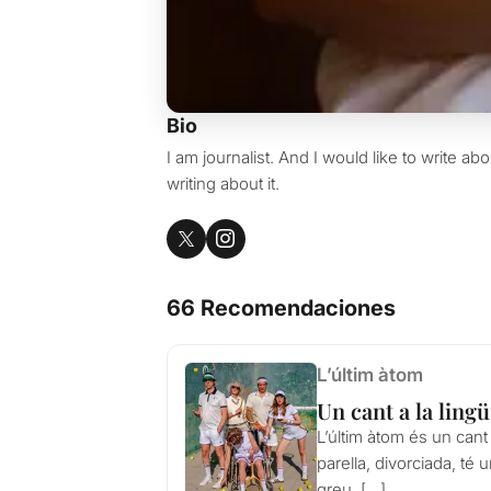
Bio
I am journalist. And I would like to write ab
writing about it.
66 Recomendaciones
L’últim àtom
Un cant a la ling
L’últim àtom és un cant 
parella, divorciada, té
greu, […]