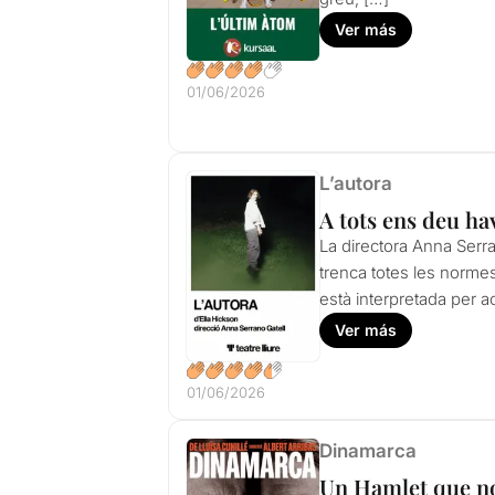
Ver más
01/06/2026
L’autora
A tots ens deu ha
La directora Anna Serra
trenca totes les normes
està interpretada per ac
Ver más
01/06/2026
Dinamarca
Un Hamlet que n