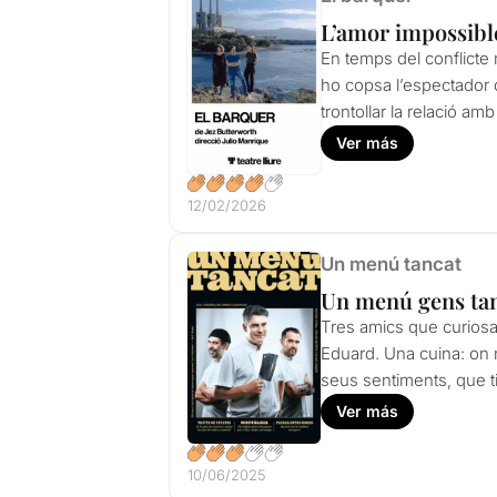
L’amor impossibl
En temps del conflicte
ho copsa l’espectador 
trontollar la relació am
Ver más
12/02/2026
Un menú tancat
Un menú gens ta
Tres amics que curiosam
Eduard. Una cuina: on n
seus sentiments, que t
Ver más
10/06/2025