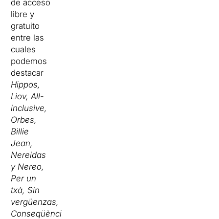
de acceso
libre y
gratuito
entre las
cuales
podemos
destacar
Hippos,
Liov, All-
inclusive,
Orbes,
Billie
Jean,
Nereidas
y Nereo,
Per un
txà, Sin
vergüenzas,
Conseqüències,