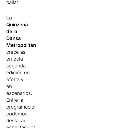
bailar.
La
Quinzena
de la
Dansa
Metropolitana
crece así
en esta
segunda
edición en
oferta y
en
escenarios.
Entre la
programación
podemos
destacar
espectáculos