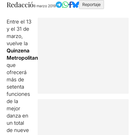
Redacció
Reportaje
8 marzo 2019
Entre el 13
y el 31 de
marzo,
vuelve la
Quinzena
Metropolitana
que
ofrecerá
más de
setenta
funciones
de la
mejor
danza en
un total
de nueve