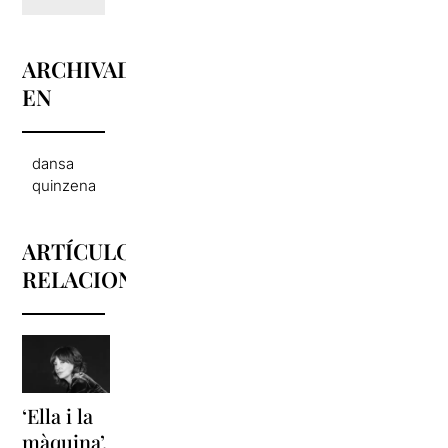
ARCHIVADO
EN
dansa
quinzena
ARTÍCULOS
RELACIONADOS
‘Ella i la
'Sonrisas
La fuerza
màquina’,
y