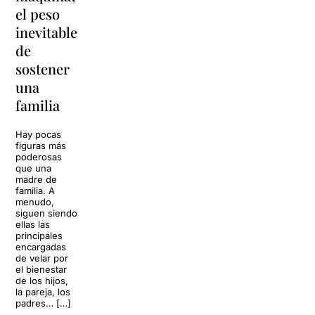
ancestral
el peso
lágrimas'
de los
inevitable
vuelve a
tambores
de
Barcelona
japoneses
sostener
La música
una
El Grec Festival
volverá a
de Barcelona
familia
llenar la casa
recibirá este
de los Von
verano a una
Trapp.
de las
Hay pocas
Sonrisas y
formaciones de
figuras más
lágrimas, uno
percusión
poderosas
de los
japonesa más
que una
grandes
internacionales:
madre de
clásicos de la
Yamato, el
familia. A
historia del
grupo fundado
menudo,
teatro musical,
en 1993 por
siguen siendo
llegará al
Masa Ogawa
ellas las
Teatre Apolo
en Asuka-
principales
del […]
mura, en […]
encargadas
de velar por
27 julio 2026
24 julio 2026
el bienestar
de los hijos,
la pareja, los
padres… […]