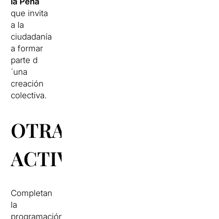
la Peña
que invita
a la
ciudadanía
a formar
parte d
´una
creación
colectiva.
OTRAS
ACTIVIDADES
Completan
la
programación