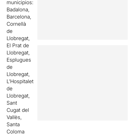
municipios:
Badalona,
Barcelona,
Cornellà
de
Llobregat,
El Prat de
Llobregat,
Esplugues
de
Llobregat,
L’Hospitalet
de
Llobregat,
Sant
Cugat del
Vallès,
Santa
Coloma