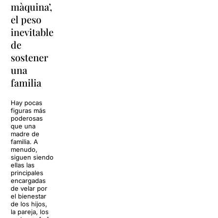
màquina’,
y
vacaciones
el peso
lágrimas'
en
inevitable
vuelve a
'Cancun'
de
Barcelona
para
sostener
replantear
La música
una
toda una
volverá a
familia
llenar la casa
vida
de los Von
Trapp.
Hay pocas
Sonrisas y
Sol, playa,
figuras más
lágrimas, uno
cócteles y un
poderosas
de los
resort
que una
grandes
paradisíaco. El
madre de
clásicos de la
escenario
familia. A
historia del
parece
menudo,
teatro musical,
perfecto para
siguen siendo
llegará al
desconectar de
ellas las
Teatre Apolo
la rutina, pero
principales
del […]
una
encargadas
conversación
de velar por
inoportuna
27 julio 2026
el bienestar
puede
de los hijos,
convertir unas
la pareja, los
vacaciones