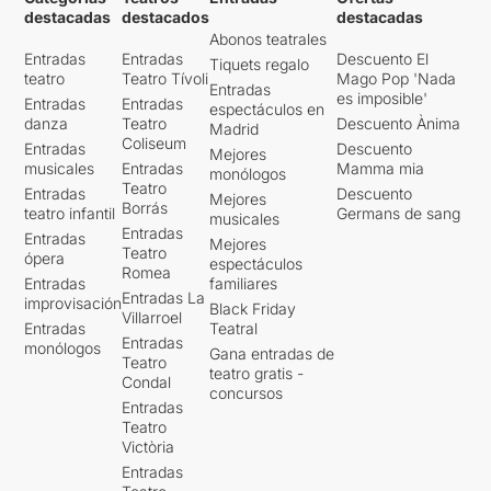
destacadas
destacados
destacadas
Abonos teatrales
Entradas
Entradas
Descuento El
Tiquets regalo
teatro
Teatro Tívoli
Mago Pop 'Nada
Entradas
es imposible'
Entradas
Entradas
espectáculos en
danza
Teatro
Descuento Ànima
Madrid
Coliseum
Entradas
Descuento
Mejores
musicales
Entradas
Mamma mia
monólogos
Teatro
Entradas
Descuento
Mejores
Borrás
teatro infantil
Germans de sang
musicales
Entradas
Entradas
Mejores
Teatro
ópera
espectáculos
Romea
Entradas
familiares
Entradas La
improvisación
Black Friday
Villarroel
Entradas
Teatral
Entradas
monólogos
Gana entradas de
Teatro
teatro gratis -
Condal
concursos
Entradas
Teatro
Victòria
Entradas