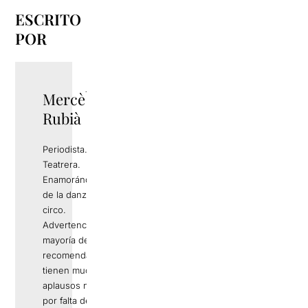
ESCRITO
POR
Mercè
TWITTER
Rubià
Periodista.
Teatrera.
Enamorándome
de la danza y del
circo.
Advertencia: Si la
mayoría de mis
recomendaciones
tienen muchos
aplausos no es
por falta de