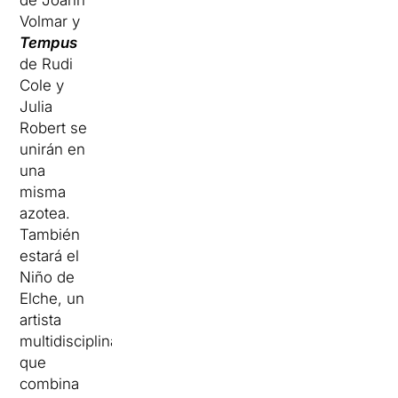
de Joahn
Volmar y
T
empus
de Rudi
Cole y
Julia
Robert se
unirán en
una
misma
azotea.
También
estará el
Niño de
Elche, un
artista
multidisciplinar
que
combina