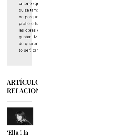
criterio (que
quizá también), si
no porque
prefiero hablar de
las obras que me
gustan. Muy lejos
de querer hacer
(o ser) crítica.
ARTÍCULOS
RELACIONADOS
‘Ella i la
'Sonrisas
Unas