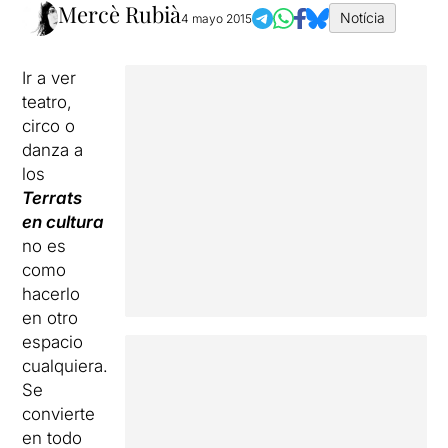
Mercè Rubià
Notícia
4 mayo 2015
Ir a ver
teatro,
circo o
danza a
los
Terrats
en cultura
no es
como
hacerlo
en otro
espacio
cualquiera.
Se
convierte
en todo