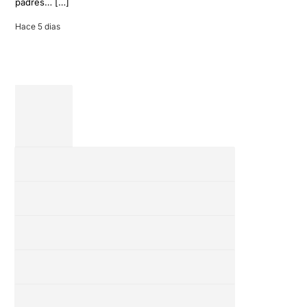
padres… […]
entre amigos
en una revisión
Hace 5 dias
completa […]
28 julio 2026