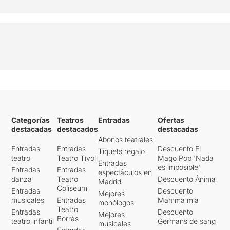
Categorías
Teatros
Entradas
Ofertas
destacadas
destacados
destacadas
Abonos teatrales
Entradas
Entradas
Descuento El
Tiquets regalo
teatro
Teatro Tívoli
Mago Pop 'Nada
Entradas
es imposible'
Entradas
Entradas
espectáculos en
danza
Teatro
Descuento Ànima
Madrid
Coliseum
Entradas
Descuento
Mejores
musicales
Entradas
Mamma mia
monólogos
Teatro
Entradas
Descuento
Mejores
Borrás
teatro infantil
Germans de sang
musicales