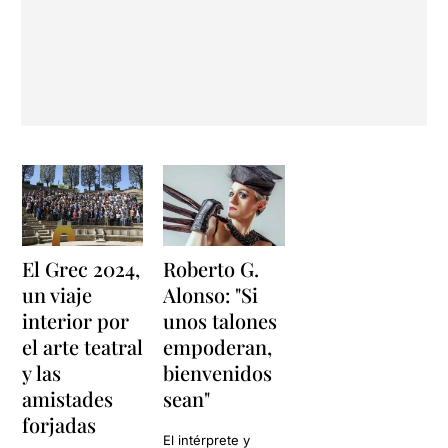
El Grec 2024,
Roberto G.
un viaje
Alonso: "Si
interior por
unos talones
el arte teatral
empoderan,
y las
bienvenidos
amistades
sean"
forjadas
El intérprete y