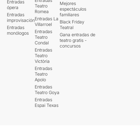
Entradas
Entradas
Mejores
Teatro
ópera
espectáculos
Romea
Entradas
familiares
Entradas La
improvisación
Black Friday
Villarroel
Entradas
Teatral
Entradas
monólogos
Gana entradas de
Teatro
teatro gratis -
Condal
concursos
Entradas
Teatro
Victòria
Entradas
Teatro
Apolo
Entradas
Teatro Goya
Entradas
Espai Texas