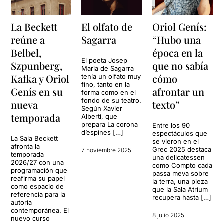
La Beckett
El olfato de
Oriol Genís:
reúne a
Sagarra
“Hubo una
Belbel,
época en la
El poeta Josep
Szpunberg,
que no sabía
Maria de Sagarra
Kafka y Oriol
cómo
tenía un olfato muy
fino, tanto en la
Genís en su
afrontar un
forma como en el
fondo de su teatro.
nueva
texto”
Según Xavier
temporada
Albertí, que
prepara La corona
Entre los 90
d’espines […]
espectáculos que
La Sala Beckett
se vieron en el
afronta la
Grec 2025 destaca
7 noviembre 2025
temporada
una delicatessen
2026/27 con una
como Compto cada
programación que
passa meva sobre
reafirma su papel
la terra, una pieza
como espacio de
que la Sala Atrium
referencia para la
recupera hasta […]
autoría
contemporánea. El
8 julio 2025
nuevo curso