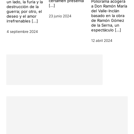
certamen presenta
Poliorama acogerá
un lado, la furia y la
[…]
a Don Ramón María
destrucción de la
del Valle-Inclán
guerra; por otro, el
basado en la obra
deseo y el amor
23 junio 2024
de Ramón Gómez
irrefrenables […]
de la Serna, un
espectáculo […]
4 septiembre 2024
12 abril 2024