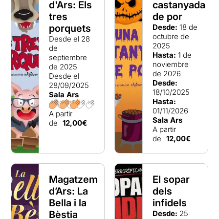
d'Ars: Els
castanyada
tres
de por
porquets
Desde:
18 de
octubre de
Desde el 28
2025
de
Hasta:
1 de
septiembre
noviembre
de 2025
de 2026
Desde el
Desde:
28/09/2025
18/10/2025
Sala Ars
Hasta:
01/11/2026
A partir
Sala Ars
de
12,00€
A partir
de
12,00€
Magatzem
El sopar
d’Ars: La
dels
Bella i la
infidels
Bèstia
Desde:
25