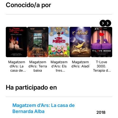
Conocido/a por
Magatzem
Magatzem
Magatzem
Magatzem
T-Love
d’Ars: La
d’Ars: Terra
d'Ars: Els
d’Ars: Aladí
3000.
a
casa de
baixa
tres
Terapia de
d
Bernarda
porquets
choque
Alba
Ha participado en
Magatzem d’Ars: La casa de
Bernarda Alba
2018