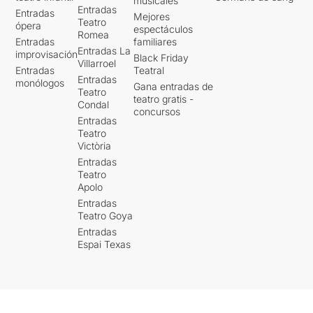
musicales
Entradas
Entradas
Mejores
Teatro
ópera
espectáculos
Romea
Entradas
familiares
Entradas La
improvisación
Black Friday
Villarroel
Entradas
Teatral
Entradas
monólogos
Gana entradas de
Teatro
teatro gratis -
Condal
concursos
Entradas
Teatro
Victòria
Entradas
Teatro
Apolo
Entradas
Teatro Goya
Entradas
Espai Texas