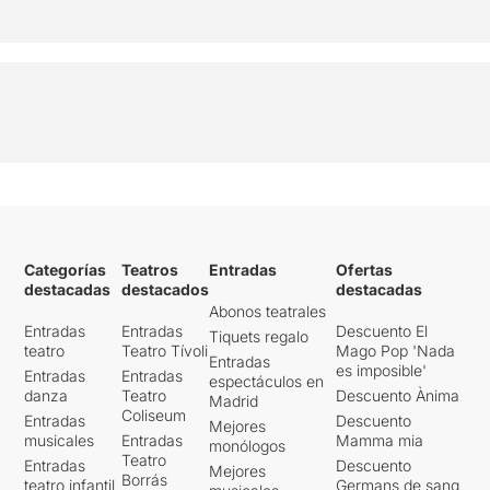
Categorías
Teatros
Entradas
Ofertas
destacadas
destacados
destacadas
Abonos teatrales
Entradas
Entradas
Descuento El
Tiquets regalo
teatro
Teatro Tívoli
Mago Pop 'Nada
Entradas
es imposible'
Entradas
Entradas
espectáculos en
danza
Teatro
Descuento Ànima
Madrid
Coliseum
Entradas
Descuento
Mejores
musicales
Entradas
Mamma mia
monólogos
Teatro
Entradas
Descuento
Mejores
Borrás
teatro infantil
Germans de sang