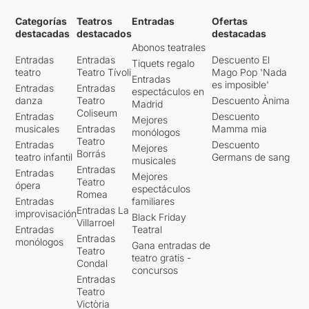
Categorías
Teatros
Entradas
Ofertas
destacadas
destacados
destacadas
Abonos teatrales
Entradas
Entradas
Descuento El
Tiquets regalo
teatro
Teatro Tívoli
Mago Pop 'Nada
Entradas
es imposible'
Entradas
Entradas
espectáculos en
danza
Teatro
Descuento Ànima
Madrid
Coliseum
Entradas
Descuento
Mejores
musicales
Entradas
Mamma mia
monólogos
Teatro
Entradas
Descuento
Mejores
Borrás
teatro infantil
Germans de sang
musicales
Entradas
Entradas
Mejores
Teatro
ópera
espectáculos
Romea
Entradas
familiares
Entradas La
improvisación
Black Friday
Villarroel
Entradas
Teatral
Entradas
monólogos
Gana entradas de
Teatro
teatro gratis -
Condal
concursos
Entradas
Teatro
Victòria