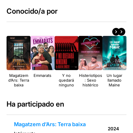
Conocido/a por
Magatzem
Emmarats
Y no
Histeriotipos
Un lugar
B
d’Ars: Terra
quedará
: Sexo
llamado
H
baixa
ninguno
histérico
Maine
s
Ha participado en
Magatzem d’Ars: Terra baixa
2024