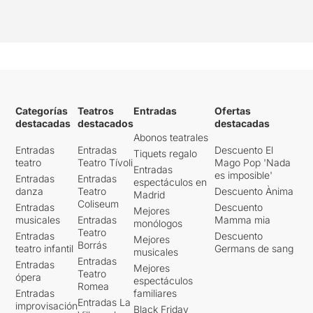
Categorías
Teatros
Entradas
Ofertas
destacadas
destacados
destacadas
Abonos teatrales
Entradas
Entradas
Descuento El
Tiquets regalo
teatro
Teatro Tívoli
Mago Pop 'Nada
Entradas
es imposible'
Entradas
Entradas
espectáculos en
danza
Teatro
Descuento Ànima
Madrid
Coliseum
Entradas
Descuento
Mejores
musicales
Entradas
Mamma mia
monólogos
Teatro
Entradas
Descuento
Mejores
Borrás
teatro infantil
Germans de sang
musicales
Entradas
Entradas
Mejores
Teatro
ópera
espectáculos
Romea
Entradas
familiares
Entradas La
improvisación
Black Friday