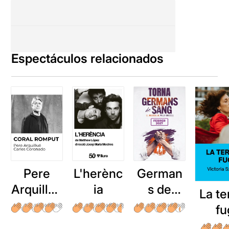
Espectáculos relacionados
Pere
L'herènc
German
Arquillué
ia
s de
La te
: Coral
sang
fu
romput