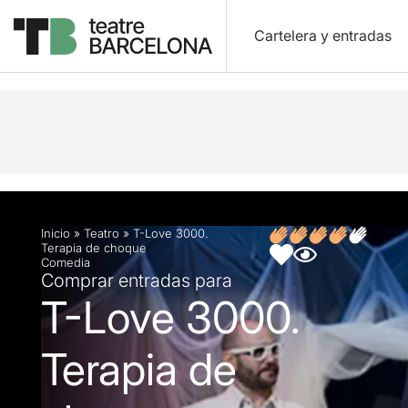
Cartelera y entradas
Descripción
Ficha artística
Inicio
»
Teatro
»
T-Love 3000.
Terapia de choque
Comedia
Comprar entradas para
T-Love 3000.
Terapia de