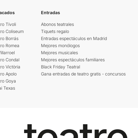
tacados
Entradas
ro Tívoli
Abonos teatrales
tro Coliseum
Tiquets regalo
ro Borrás
Entradas espectáculos en Madrid
tro Romea
Mejores monólogos
llarroel
Mejores musicales
tro Condal
Mejores espectáculos familiares
ro Victòria
Black Friday Teatral
ro Apolo
Gana entradas de teatro gratis - concursos
tro Goya
ai Texas