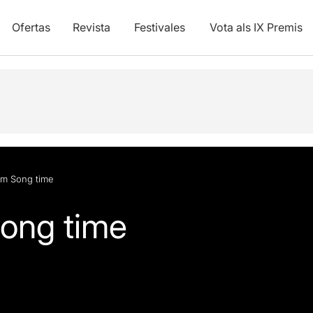
Ofertas
Revista
Festivales
Vota als IX Premis
m Song time
ong time