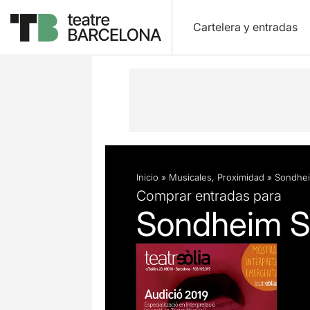
Cartelera y entradas
Descripción
Ficha artística
Inicio
»
Musicales
,
Proximidad
»
Sondhei
Comprar entradas para
Sondheim S