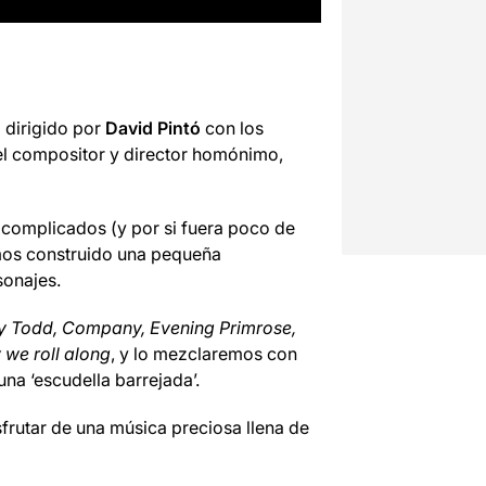
 dirigido por
David Pintó
con los
del compositor y director homónimo,
 complicados (y por si fuera poco de
mos construido una pequeña
sonajes.
ey Todd, Company, Evening Primrose,
 we roll along
, y lo mezclaremos con
a ‘escudella barrejada’.
sfrutar de una música preciosa llena de