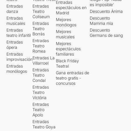
Entradas
es imposible'
Entradas
Entradas
espectáculos en
danza
Teatro
Descuento Ànima
Madrid
Coliseum
Entradas
Descuento
Mejores
musicales
Entradas
Mamma mia
monólogos
Teatro
Entradas
Descuento
Mejores
Borrás
teatro infantil
Germans de sang
musicales
Entradas
Entradas
Mejores
Teatro
ópera
espectáculos
Romea
Entradas
familiares
Entradas La
improvisación
Black Friday
Villarroel
Entradas
Teatral
Entradas
monólogos
Gana entradas de
Teatro
teatro gratis -
Condal
concursos
Entradas
Teatro
Victòria
Entradas
Teatro
Apolo
Entradas
Teatro Goya