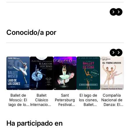
Conocido/a por
Ballet de
Ballet
Sant
El lago de
Compañía
Moscú: El
Clásico
Petersburg
los cisnes,
Nacional de
K
lago de los
Internacional
Festival
Ballet
Danza: El
Eif
cisnes
: El llac dels
Ballet: El llac
Nacional de
trencanous
cignes
dels cignes
Cuba
Ha participado en