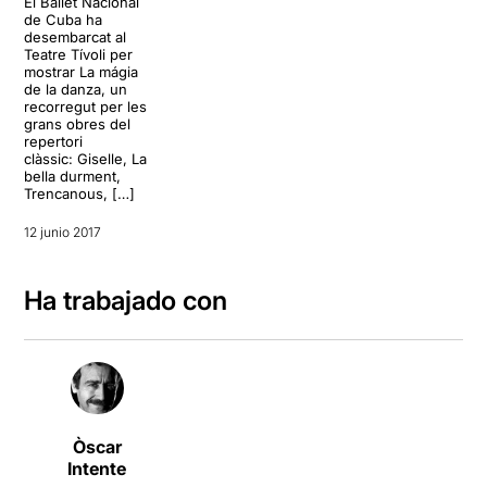
El Ballet Nacional
de Cuba ha
desembarcat al
Teatre Tívoli per
mostrar La mágia
de la danza, un
recorregut per les
grans obres del
repertori
clàssic: Giselle, La
bella durment,
Trencanous, […]
12 junio 2017
Ha trabajado con
Òscar
Intente