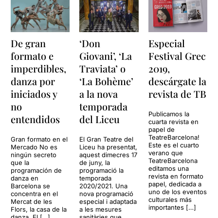
De gran
‘Don
Especial
formato e
Giovani’, ‘La
Festival Grec
imperdibles,
Traviata’ o
2019,
danza por
‘La Bohème’
descárgate la
iniciados y
a la nova
revista de TB
no
temporada
Publicamos la
entendidos
del Liceu
cuarta revista en
papel de
TeatreBarcelona!
Gran formato en el
El Gran Teatre del
Este es el cuarto
Mercado No es
Liceu ha presentat,
verano que
ningún secreto
aquest dimecres 17
TeatreBarcelona
que la
de juny, la
editamos una
programación de
programació la
revista en formato
danza en
temporada
papel, dedicada a
Barcelona se
2020/2021. Una
uno de los eventos
concentra en el
nova programació
culturales más
Mercat de les
especial i adaptada
importantes […]
Flors, la casa de la
a les mesures
danza. El […]
sanitàries que