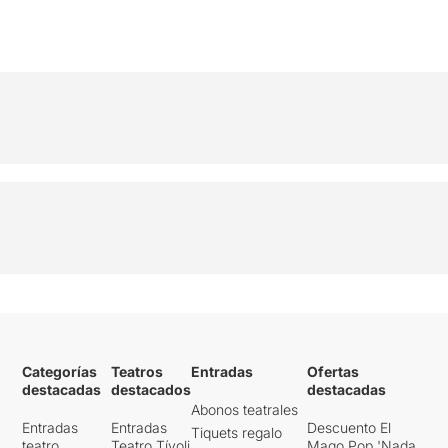
Categorías
Teatros
Entradas
Ofertas
destacadas
destacados
destacadas
Abonos teatrales
Entradas
Entradas
Descuento El
Tiquets regalo
teatro
Teatro Tívoli
Mago Pop 'Nada