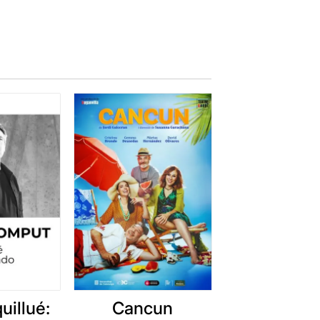
uillué:
Cancun