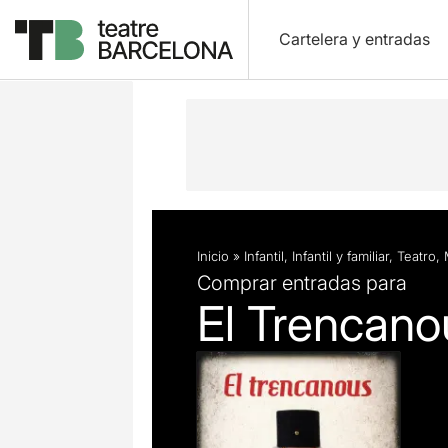
Cartelera y entradas
Descripción
Ficha artística
Inicio
»
Infantil
,
Infantil y familiar
,
Teatro
,
Comprar entradas para
El Trencano