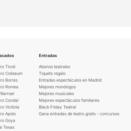
tacados
Entradas
ro Tívoli
Abonos teatrales
tro Coliseum
Tiquets regalo
ro Borrás
Entradas espectáculos en Madrid
tro Romea
Mejores monólogos
llarroel
Mejores musicales
tro Condal
Mejores espectáculos familiares
ro Victòria
Black Friday Teatral
ro Apolo
Gana entradas de teatro gratis - concursos
tro Goya
ai Texas