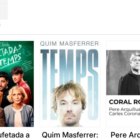
s
ufetada a
Quim Masferrer:
Pere Arq