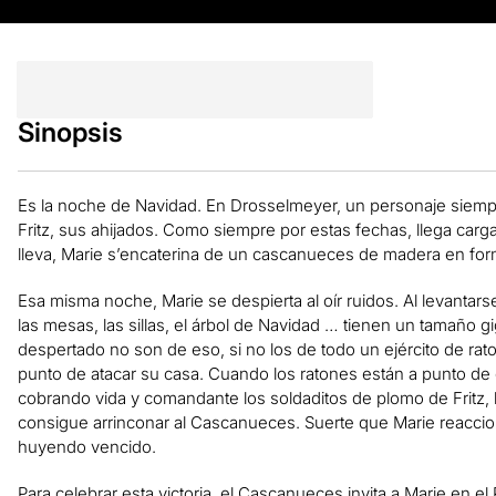
Sinopsis
Es la noche de Navidad. En Drosselmeyer, un personaje siempr
Fritz, sus ahijados. Como siempre por estas fechas, llega carg
lleva, Marie s’encaterina de un cascanueces de madera en for
Esa misma noche, Marie se despierta al oír ruidos. Al levantar
las mesas, las sillas, el árbol de Navidad … tienen un tamaño 
despertado no son de eso, si no los de todo un ejército de rato
punto de atacar su casa. Cuando los ratones están a punto de
cobrando vida y comandante los soldaditos de plomo de Fritz, l
consigue arrinconar al Cascanueces. Suerte que Marie reaccion
huyendo vencido.
Para celebrar esta victoria, el Cascanueces invita a Marie en e