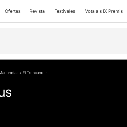
Ofertas
Revista
Festivales
Vota als IX Premis
Marionetas
»
El Trencanous
us