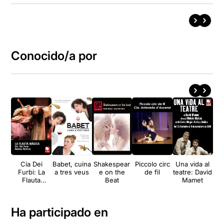
Conocido/a por
Cia Dei
Babet, cuina
Shakespear
Piccolo circ
Una vida al
Furbi: La
a tres veus
e on the
de fil
teatre: David
Flauta
Beat
Mamet
Màgica
Ha participado en