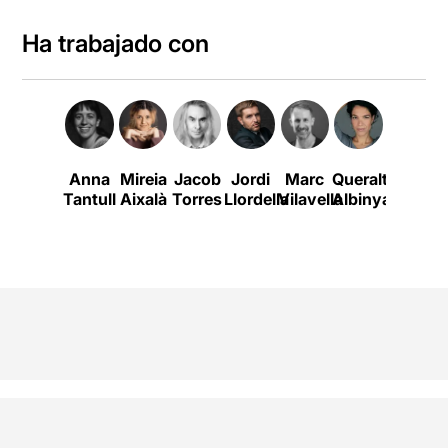
Ha trabajado con
Anna
Mireia
Jacob
Jordi
Marc
Queralt
Jofre
Tantull
Aixalà
Torres
Llordella
Vilavella
Albinyana
Borràs