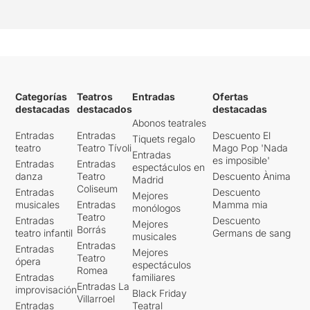
Categorías
Teatros
Entradas
Ofertas
destacadas
destacados
destacadas
Abonos teatrales
Entradas
Entradas
Descuento El
Tiquets regalo
teatro
Teatro Tívoli
Mago Pop 'Nada
Entradas
es imposible'
Entradas
Entradas
espectáculos en
danza
Teatro
Descuento Ànima
Madrid
Coliseum
Entradas
Descuento
Mejores
musicales
Entradas
Mamma mia
monólogos
Teatro
Entradas
Descuento
Mejores
Borrás
teatro infantil
Germans de sang
musicales
Entradas
Entradas
Mejores
Teatro
ópera
espectáculos
Romea
Entradas
familiares
Entradas La
improvisación
Black Friday
Villarroel
Entradas
Teatral