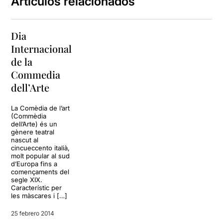
Artículos relacionados
Dia
Internacional
de la
Commedia
dell’Arte
La Comèdia de l’art
(Commèdia
dell’Arte) és un
gènere teatral
nascut al
cincueccento italià,
molt popular al sud
d’Europa fins a
començaments del
segle XIX.
Característic per
les màscares i […]
25 febrero 2014