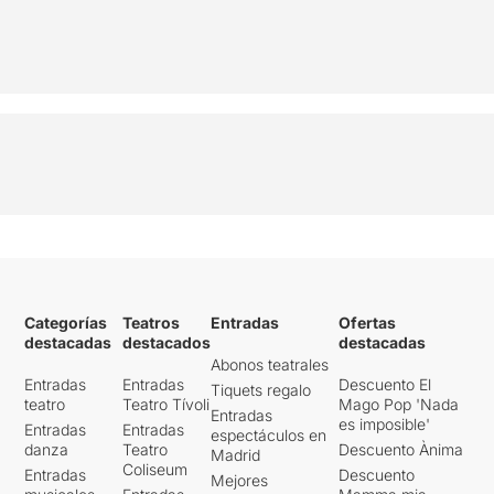
Categorías
Teatros
Entradas
Ofertas
destacadas
destacados
destacadas
Abonos teatrales
Entradas
Entradas
Descuento El
Tiquets regalo
teatro
Teatro Tívoli
Mago Pop 'Nada
Entradas
es imposible'
Entradas
Entradas
espectáculos en
danza
Teatro
Descuento Ànima
Madrid
Coliseum
Entradas
Descuento
Mejores