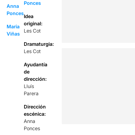
Ponces
Anna
Ponces
Idea
original:
Maria
Les Cot
Viñas
Dramaturgia:
Les Cot
Ayudantía
de
dirección:
Lluís
Parera
Dirección
escénica:
Anna
Ponces