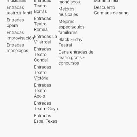
musicales
Entradas
Mamma mia
monólogos
Teatro
Entradas
Descuento
Mejores
Borrás
teatro infantil
Germans de sang
musicales
Entradas
Entradas
Mejores
Teatro
ópera
espectáculos
Romea
Entradas
familiares
Entradas La
improvisación
Black Friday
Villarroel
Entradas
Teatral
Entradas
monólogos
Gana entradas de
Teatro
teatro gratis -
Condal
concursos
Entradas
Teatro
Victòria
Entradas
Teatro
Apolo
Entradas
Teatro Goya
Entradas
Espai Texas