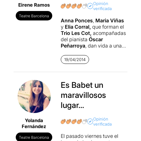
Opinión
Eirene Ramos
verificada
Teatre Barcelona
Anna Ponces
,
Maria Viñas
y
Elia Corral,
que forman el
Trio Les Cot,
acompañadas
del pianista
Óscar
Peñarroya
, dan vida a una
curiosa historia en la que se
intercalan tres universos: el
19/04/2014
presente, el pasado en
formato flashbak y un
mundo onírico al que
denominan el menú.
Es Babet un
maravillosos
Las tres artistas dan vida a
Clara, Olívia y Tina. Y todo
lugar...
gira en torno a la misteriosa
muerte de Xavier, el Chef del
Opinión
Yolanda
restaurante
Babet
,
del que
verificada
Fernández
se busca la causa de su
repentina muerte. Ese es el
El pasado viernes tuve el
Teatre Barcelona
hilo conductor de una