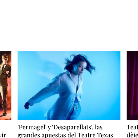
'Permagel' y 'Desaparellats', las
Teat
vir
grandes apuestas del Teatre Texas
dèie