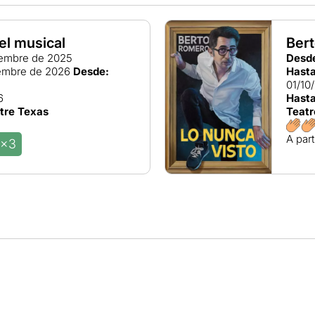
el musical
Bert
embre de 2025
Desd
iembre de 2026
Desde:
Hasta
01/10
6
Hasta
atre Texas
Teatr
A part
4x3