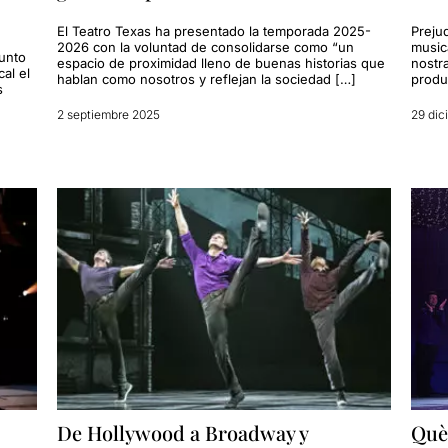
El Teatro Texas ha presentado la temporada 2025-
Prejud
2026 con la voluntad de consolidarse como “un
musica
junto
espacio de proximidad lleno de buenas historias que
nostra
al el
hablan como nosotros y reflejan la sociedad […]
produ
s
2 septiembre 2025
29 dic
De Hollywood a Broadway y
Què 