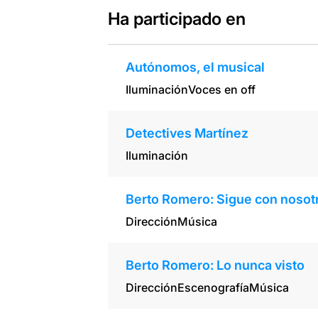
Ha participado en
Autónomos, el musical
Iluminación
Voces en off
Detectives Martínez
Iluminación
Berto Romero: Sigue con nosot
Dirección
Música
Berto Romero: Lo nunca visto
Dirección
Escenografía
Música