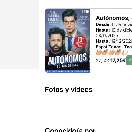
Autónomos, 
Desde:
8 de novi
Hasta:
19 de dic
08/11/2025
Hasta:
19/12/202
Espai Texas. Te
17,25€
22,50€
Fotos y vídeos
Conocido/a por