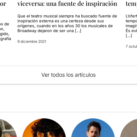
jor
viceversa: una fuente de inspiración
tem
Que el teatro musical siempre ha buscado fuente de
L’ofe
inspiración externa es una certeza desde sus
tempo
os de
orígenes, cuando en los años 30 los musicales de
imagi
ón,
Broadway dejaron de ser una […]
És evi
gido,
[…]
grafía
9 diciembre 2021
7 octu
Ver todos los artículos