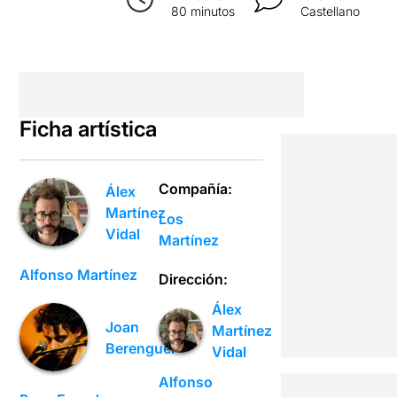
80 minutos
Castellano
Ficha artística
Compañía:
Álex
Martínez
Los
Vidal
Martínez
Alfonso Martínez
Dirección:
Álex
Joan
Martínez
Berenguer
Vidal
Alfonso