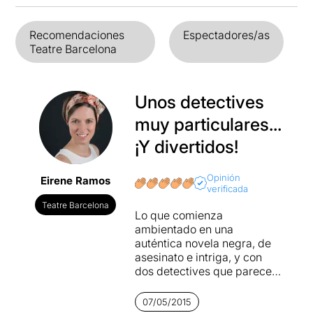
Recomendaciones
Espectadores/as
Teatre Barcelona
Unos detectives
muy particulares...
¡Y divertidos!
Opinión
Eirene Ramos
verificada
Teatre Barcelona
Lo que comienza
ambientado en una
auténtica novela negra, de
asesinato e intriga, y con
dos detectives que parecen
sacados de los años 50, -
look incluido-; va poco a
07/05/2015