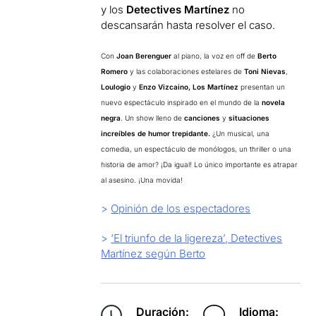
y los
Detectives Martínez
no
descansarán hasta resolver el caso.
Con
Joan Berenguer
al piano, la voz en off de
Berto
Romero
y las colaboraciones estelares de
Toni Nievas
,
Loulogio
y
Enzo Vizcaino,
Los Martínez
presentan un
nuevo espectáculo inspirado en el mundo de la
novela
negra
. Un show lleno de
canciones
y
situaciones
increíbles de humor trepidante.
¿Un musical, una
comedia, un espectáculo de monólogos, un thriller o una
historia de amor? ¡Da igual! Lo único importante es atrapar
al asesino. ¡Una movida!
>
Opinión de los espectadores
>
‘El triunfo de la ligereza’, Detectives
Martínez según Berto
Duración:
Idioma: