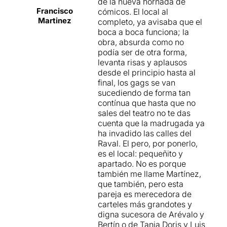
original , con divertidísimas
de la nueva hornada de
colaboraciones de Berto
Francisco
cómicos. El local al
Tanto si todavía no te has
Martinez
Romero , Loulogio , Toni
completo, ya avisaba que el
podido sacar de la cabeza
Nievas o Enzo ( el vecino
boca a boca funciona; la
‘
El baile de la Maripa
’ como
que dice que la víctima
obra, absurda como no
si no los has visto nunca en
siempre saludaba ) . No te la
podía ser de otra forma,
escena, no te lo pierdas. Sin
pierdas !
levanta risas y aplausos
duda,
Los Martínez
se
desde el principio hasta al
hacen querer!
final, los gags se van
sucediendo de forma tan
contínua que hasta que no
sales del teatro no te das
cuenta que la madrugada ya
ha invadido las calles del
Raval. El pero, por ponerlo,
es el local: pequeñito y
apartado. No es porque
también me llame Martínez,
que también, pero esta
pareja es merecedora de
carteles más grandotes y
digna sucesora de Arévalo y
Bertín o de Tania Doris y Luis