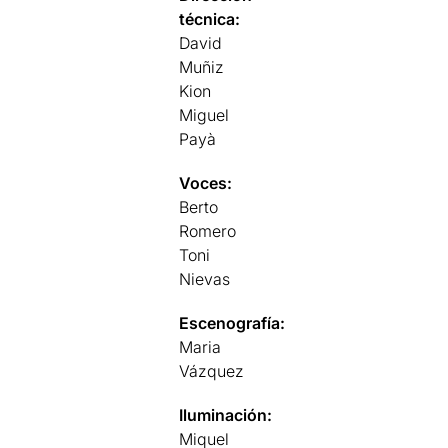
técnica:
David
Muñiz
Kion
Miguel
Payà
Voces:
Berto
Romero
Toni
Nievas
Escenografía:
Maria
Vázquez
Iluminación:
Miquel