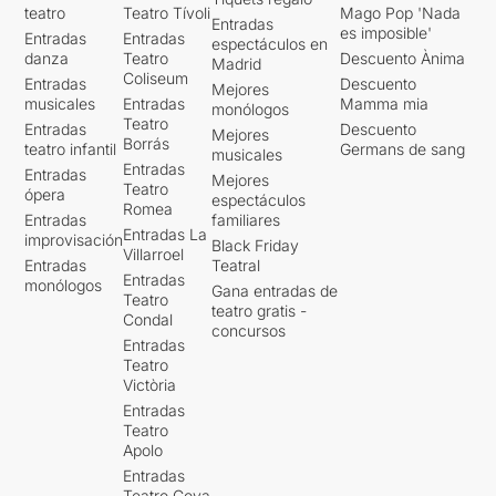
teatro
Teatro Tívoli
Mago Pop 'Nada
Entradas
es imposible'
Entradas
Entradas
espectáculos en
danza
Teatro
Descuento Ànima
Madrid
Coliseum
Entradas
Descuento
Mejores
musicales
Entradas
Mamma mia
monólogos
Teatro
Entradas
Descuento
Mejores
Borrás
teatro infantil
Germans de sang
musicales
Entradas
Entradas
Mejores
Teatro
ópera
espectáculos
Romea
Entradas
familiares
Entradas La
improvisación
Black Friday
Villarroel
Entradas
Teatral
Entradas
monólogos
Gana entradas de
Teatro
teatro gratis -
Condal
concursos
Entradas
Teatro
Victòria
Entradas
Teatro
Apolo
Entradas
Teatro Goya