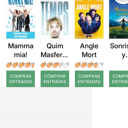
Mamma
Quim
Angle
Sonri
mia!
Masferre
Mort
y
r: Temps
lágri
COMPRAR
COMPRAR
COMPRAR
COMP
ENTRADAS
ENTRADAS
ENTRADAS
ENTRA