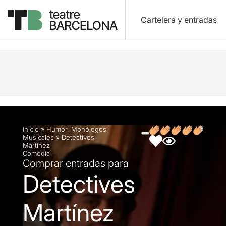
Cartelera y entradas
Descripción
Ficha artística
Fotos y vídeos
O
Inicio
»
Humor
,
Monólogos
,
Musicales
»
Detectives
Martínez
Comedia
Comprar entradas para
Detectives
Martínez