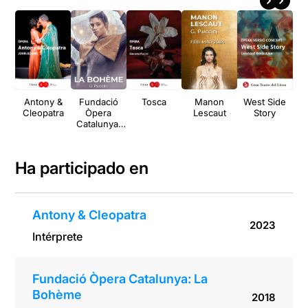
Antony &
Fundació
Tosca
Manon
West Side
L
Cleopatra
Òpera
Lescaut
Story
d
Catalunya:
La Bohème
Ha participado en
Antony & Cleopatra
2023
Intérprete
Fundació Òpera Catalunya: La
Bohème
2018