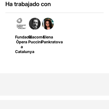
Ha trabajado con
Fundació
Giacomo
Elena
Òpera
Puccini
Pankratova
a
Catalunya