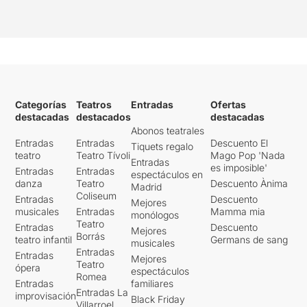
Categorías
Teatros
Entradas
Ofertas
destacadas
destacados
destacadas
Abonos teatrales
Entradas
Entradas
Descuento El
Tiquets regalo
teatro
Teatro Tívoli
Mago Pop 'Nada
Entradas
es imposible'
Entradas
Entradas
espectáculos en
danza
Teatro
Descuento Ànima
Madrid
Coliseum
Entradas
Descuento
Mejores
musicales
Entradas
Mamma mia
monólogos
Teatro
Entradas
Descuento
Mejores
Borrás
teatro infantil
Germans de sang
musicales
Entradas
Entradas
Mejores
Teatro
ópera
espectáculos
Romea
Entradas
familiares
Entradas La
improvisación
Black Friday
Villarroel