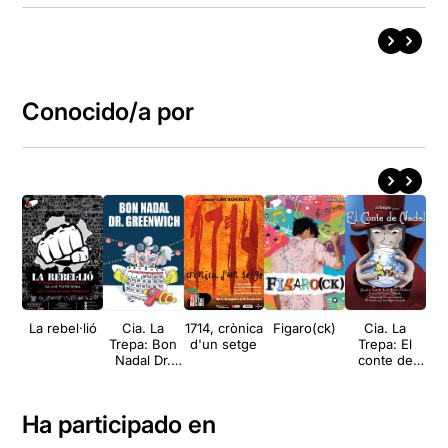
Conocido/a por
La rebel·lió
Cia. La
1714, crònica
Figaro(ck)
Cia. La
Trepa: Bon
d'un setge
Trepa: El
T
Nadal Dr.
conte de
so
Greenwich
Nadal
ni
Ha participado en