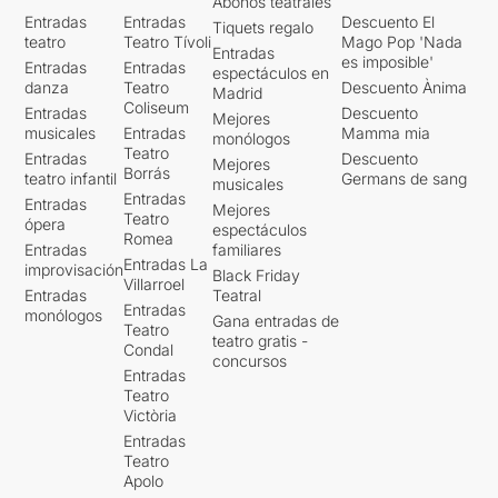
Abonos teatrales
Entradas
Entradas
Descuento El
Tiquets regalo
teatro
Teatro Tívoli
Mago Pop 'Nada
Entradas
es imposible'
Entradas
Entradas
espectáculos en
danza
Teatro
Descuento Ànima
Madrid
Coliseum
Entradas
Descuento
Mejores
musicales
Entradas
Mamma mia
monólogos
Teatro
Entradas
Descuento
Mejores
Borrás
teatro infantil
Germans de sang
musicales
Entradas
Entradas
Mejores
Teatro
ópera
espectáculos
Romea
Entradas
familiares
Entradas La
improvisación
Black Friday
Villarroel
Entradas
Teatral
Entradas
monólogos
Gana entradas de
Teatro
teatro gratis -
Condal
concursos
Entradas
Teatro
Victòria
Entradas
Teatro
Apolo