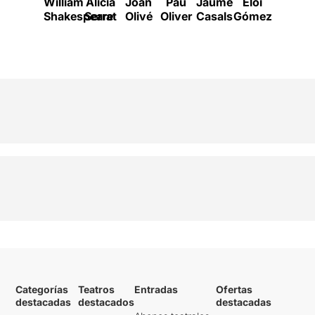
William
Alícia
Joan
Pau
Jaume
Eloi
Sílvia
Shakespeare
Serrat
Olivé
Oliver
Casals
Gómez
Navarro
Categorías
Teatros
Entradas
Ofertas
destacadas
destacados
destacadas